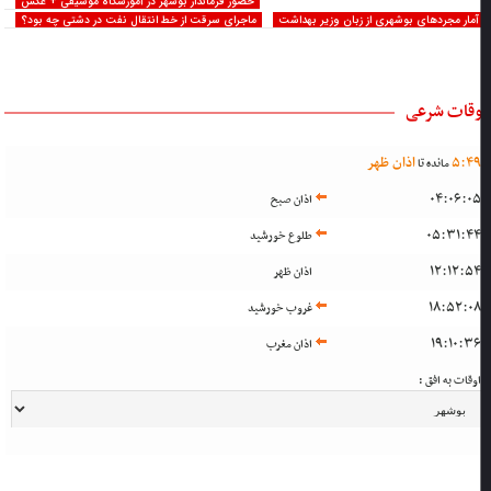
حضور فرماندار بوشهر در آموزشگاه موسیقی + عکس
آمار مجردهای بوشهری از زبان وزیر بهداشت
ماجرای سرقت از خط انتقال نفت در دشتی چه بود؟
وقات شرعی
4
:
5
اذان ظهر
مانده تا
04:06:0
اذان صبح
05:31:4
طلوع خورشید
12:12:5
اذان ظهر
18:52:0
غروب خورشید
19:10:3
اذان مغرب
وقات به افق :