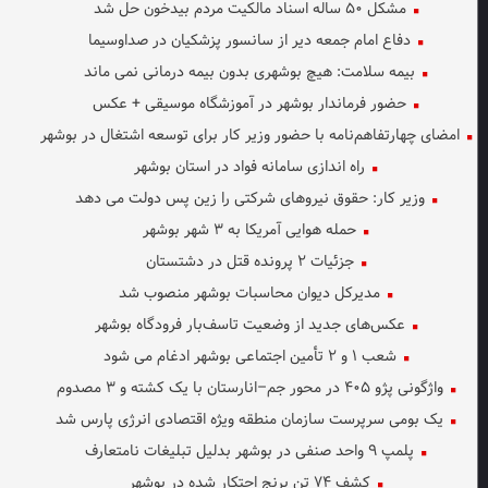
مشکل ۵۰ ساله اسناد مالکیت مردم بیدخون حل شد
دفاع امام جمعه دیر از سانسور پزشکیان در صداوسیما
بیمه سلامت: هیچ بوشهری بدون بیمه درمانی نمی ماند
حضور فرماندار بوشهر در آموزشگاه موسیقی + عکس
امضای چهارتفاهم‌نامه با حضور وزیر کار برای توسعه اشتغال در بوشهر
راه اندازی سامانه فواد در استان بوشهر
وزیر کار: حقوق نیروهای شرکتی را زین پس دولت می دهد
حمله هوایی آمریکا به ۳ شهر بوشهر
جزئیات ۲ پرونده قتل در دشتستان
مدیرکل دیوان محاسبات بوشهر منصوب شد
عکس‌های جدید از وضعیت تاسف‌بار فرودگاه بوشهر
شعب ۱ و ۲ تأمین اجتماعی بوشهر ادغام می شود
واژگونی پژو ۴۰۵ در محور جم–انارستان با یک کشته و ۳ مصدوم
یک بومی سرپرست سازمان منطقه ویژه اقتصادی انرژی پارس شد
پلمپ ۹ واحد صنفی در بوشهر بدلیل تبلیغات نامتعارف
کشف ۷۴ تن برنج احتکار شده در بوشهر