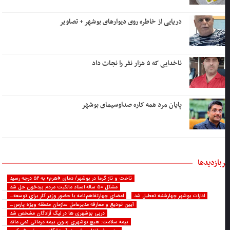
دریایی از خاطره روی دیوارهای بوشهر + تصاویر
ناخدایی که ۵ هزار نفر را نجات داد
پایان مرد همه کاره صداوسیمای بوشهر
ربازدیدها
تاخت و تاز گرما در بوشهر/ دمای «اهرم» به ۵۲ درجه رسید
مشکل ۵۰ ساله اسناد مالکیت مردم بیدخون حل شد
ادارات بوشهر چهارشنبه تعطیل شد
امضای چهارتفاهم‌نامه با حضور وزیر کار برای توسعه…
آیین تودیع و معارفه مدیرعامل سازمان منطقه ویژه پارس…
دربی بوشهری ها در لیگ آزادگان مشخص شد
بیمه سلامت: هیچ بوشهری بدون بیمه درمانی نمی ماند