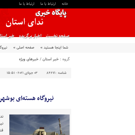
خانه
ارتباط با ما
ارتباط با ما
صفحه نخست
اخبار برگزیده
خبر استا
شما اینجا هستید »
صفحه اصلی »
نیروگ
گروه :
خبر استان
/
خبرهای ویژه
شناسه :
84671
03 جولای 2021 - 15:51
نیروگاه هسته‌ای بوشهر 
ند
نی
فن