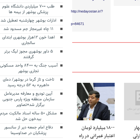
طلب ۷۰۰ میلیاردی دانشگاه علوم
پزشکی بوشهر از بیمه ها
http://nedayostan.ir/?
ادارات بوشهر چهارشنبه تعطیل شد
p=84671
۱۱ چاه غیرمجاز جم مسدود شد
اهدا خون ۱۲هزار بوشهری ابتدای
سالجاری
۵ داور بوشهری مجوز لیگ برتر
گرفتند
آسیب جنگ به ۸۴۰۰ واحد مسکونی
تجاری بوشهر
تاخت و تاز گرما در بوشهر/ دمای
«اهرم» به ۵۲ درجه رسید
آیین تودیع و معارفه مدیرعامل
سازمان منطقه ویژه پارس جنوبی
برگزار شد+تصاویر
مشکل ۵۰ ساله اسناد مالکیت مردم
بیدخون حل شد
هار
۱۸۰۰ میلیارد تومان
دفاع امام جمعه دیر از سانسور
پزشکیان در صداوسیما
رتی
اعتبار عمرانی در راه