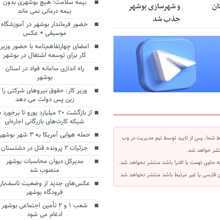
بیمه سلامت: هیچ بوشهری بدون
ان
و شهرسازی بوشهر
بیمه درمانی نمی ماند
جذب شد
حضور فرماندار بوشهر در آموزشگاه
موسیقی + عکس
امضای چهارتفاهم‌نامه با حضور وزیر
کار برای توسعه اشتغال در بوشهر
راه اندازی سامانه فواد در استان
بوشهر
وزیر کار: حقوق نیروهای شرکتی را
زین پس دولت می دهد
از بازگشت ۲۰ میلیارد یورو تا برخورد ب
شبکه کارت‌های بازرگانی اجاره‌ای
حمله هوایی آمریکا به ۳ شهر بوشهر
 شما، پس از تایید توسط تیم مدیریت در وب
جزئیات ۲ پرونده قتل در دشتستان
شر خواهد شد.
مدیرکل دیوان محاسبات بوشهر
ه حاوی تهمت یا افترا باشد منتشر نخواهد شد.
منصوب شد
بان فارسی یا غیر مرتبط باشد منتشر نخواهد شد.
عکس‌های جدید از وضعیت تاسف‌بار
فرودگاه بوشهر
شعب ۱ و ۲ تأمین اجتماعی بوشهر
ادغام می شود