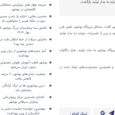
اره به مدار تولید بازگشت.
جریمه چهار هزار میلیاردی متخلفان
اقتصادی در بوشهر
محسن رضایی: اجازه باز شدن مسیر
دوم در تنگه هرمز را نخواهیم داد
 گفت: مشکل نیروگاه بوشهر، نقص فنی
تکمیل سه بیمارستان بزرگ بوشهر تا
بهار ۱۴۰۶
و پس از تعمیرات، دوباره به مدار تولید
ماجرای سرقت از خط انتقال نفت در
دشتی چه بود؟
گاه بوشهر به مدار تولید، هزار مگاوات
آمار مجردهای بوشهری از زبان وزیر
بهداشت
بوشهر قطب آموزش هوش مصنوعی
 و همچنین محدودیت‌های ایجاد شده در
جنوب ایران می‌شود
جمعیت زندان‌های بوشهر ۱۰ درصد
کاهش یافت
دربی بوشهری ها در لیگ آزادگان
مشخص شد
Te
Sh
افتتاح نخستین مرکز پرتودرمانی
بیماران سرطانی بوشهر
مهمترین خواسته نماینده دشتی و
تنگستان از وزیر بهداشت
لینک کوتاه :