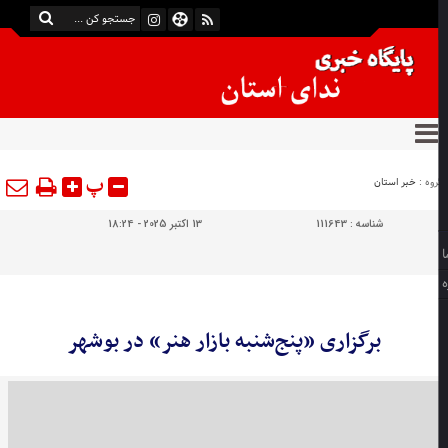
پ
وه :
خبر استان
شناسه :
111643
13 اکتبر 2025 - 18:24
برگزاری «پنج‌شنبه بازار هنر» در بوشهر