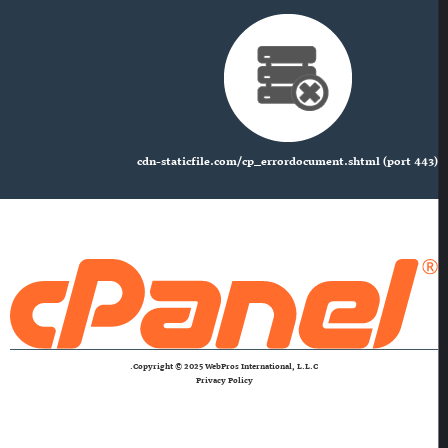
cdn-staticfile.com/cp_errordocument.shtml (port 443)
Copyright © 2025 WebPros International, L.L.C.
Privacy Policy