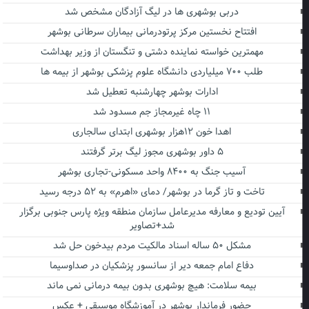
دربی بوشهری ها در لیگ آزادگان مشخص شد
افتتاح نخستین مرکز پرتودرمانی بیماران سرطانی بوشهر
مهمترین خواسته نماینده دشتی و تنگستان از وزیر بهداشت
طلب ۷۰۰ میلیاردی دانشگاه علوم پزشکی بوشهر از بیمه ها
ادارات بوشهر چهارشنبه تعطیل شد
۱۱ چاه غیرمجاز جم مسدود شد
اهدا خون ۱۲هزار بوشهری ابتدای سالجاری
۵ داور بوشهری مجوز لیگ برتر گرفتند
آسیب جنگ به ۸۴۰۰ واحد مسکونی-تجاری بوشهر
تاخت و تاز گرما در بوشهر/ دمای «اهرم» به ۵۲ درجه رسید
آیین تودیع و معارفه مدیرعامل سازمان منطقه ویژه پارس جنوبی برگزار
شد+تصاویر
مشکل ۵۰ ساله اسناد مالکیت مردم بیدخون حل شد
دفاع امام جمعه دیر از سانسور پزشکیان در صداوسیما
بیمه سلامت: هیچ بوشهری بدون بیمه درمانی نمی ماند
حضور فرماندار بوشهر در آموزشگاه موسیقی + عکس