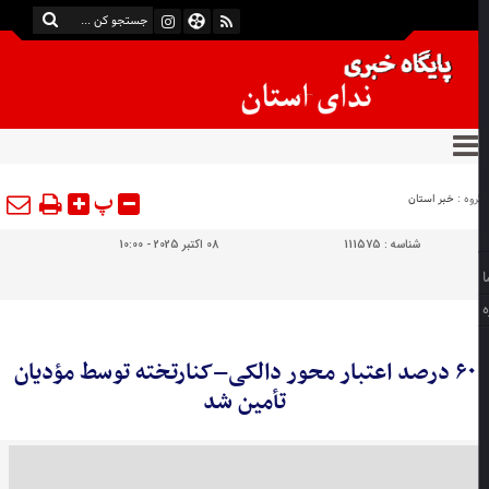
پ
وه :
خبر استان
شناسه :
111575
08 اکتبر 2025 - 10:00
۶۰ درصد اعتبار محور دالکی–کنارتخته توسط مؤدیان
تأمین شد