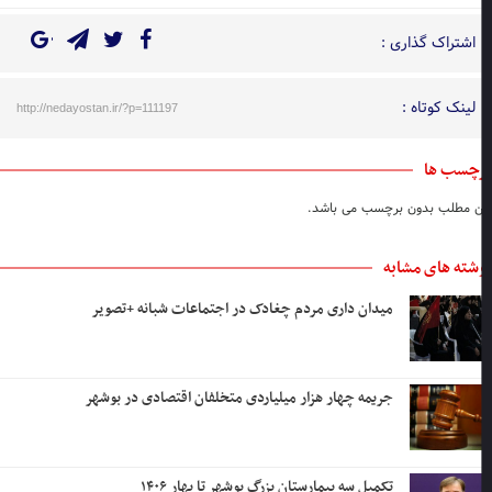
اشتراک گذاری :
لینک کوتاه :
http://nedayostan.ir/?p=111197
چسب ها
ن مطلب بدون برچسب می باشد.
شته های مشابه
میدان داری مردم چغادک در اجتماعات شبانه +تصویر
جریمه چهار هزار میلیاردی متخلفان اقتصادی در بوشهر
تکمیل سه بیمارستان بزرگ بوشهر تا بهار ۱۴۰۶