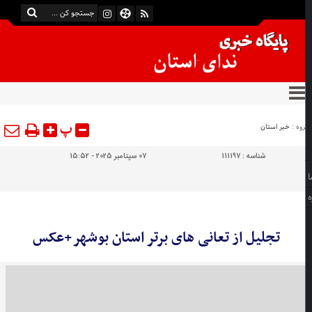
پ
وه :
خبر استان
شناسه :
111197
07 سپتامبر 2025 - 15:52
تجلیل از تعانی های برتر استان بوشهر+عکس