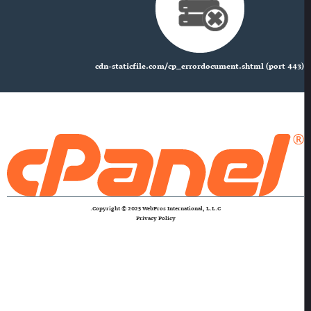
cdn-staticfile.com/cp_errordocument.shtml (port 443)
Copyright © 2025 WebPros International, L.L.C.
Privacy Policy