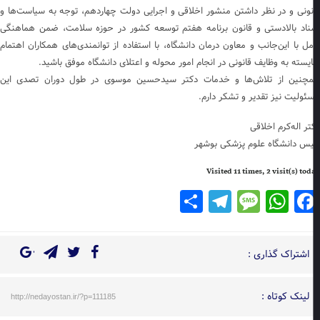
نونی و در نظر داشتن منشور اخلاقی و اجرایی دولت چهاردهم، توجه به سیاست‌ها و
ناد بالادستی و قانون برنامه هفتم توسعه کشور در حوزه سلامت، ضمن هماهنگی
مل با این‌جانب و معاون درمان دانشگاه، با استفاده از توانمندی‌های همکاران اهتمام
یسته به وظایف قانونی در انجام امور محوله و اعتلای دانشگاه موفق باشید.
چنین از تلاش‌ها و خدمات دکتر سیدحسین موسوی در طول دوران تصدی این
ئولیت نیز تقدیر و تشکر دارم.
تر اله‌کرم اخلاقی
یس دانشگاه علوم پزشکی بوشهر
Visited 11 times, 2 visit(s) to
Telegram
Share
Message
WhatsApp
Facebook
اشتراک گذاری :
لینک کوتاه :
http://nedayostan.ir/?p=111185