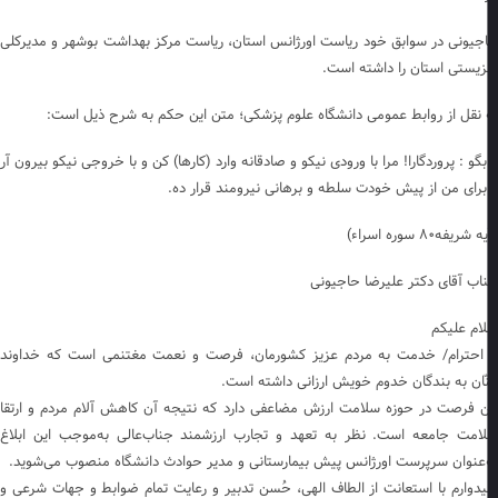
جیونی در سوابق خود ریاست اورژانس استان، ریاست مرکز بهداشت بوشهر و مدیرکلی
زیستی استان را داشته است.
 نقل از روابط عمومی دانشگاه علوم پزشکی؛ متن این حکم به شرح ذیل است:
بگو : پروردگارا! مرا با ورودی نیکو و صادقانه وارد (کارها) کن و با خروجی نیکو بیرون آر
برای من از پیش خودت سلطه و برهانی نیرومند قرار ده.
شریفه۸۰ سوره اسراء)
اب آقای دکتر علیرضا حاجیونی
ام علیکم
 احترام/ خدمت به مردم عزیز کشورمان، فرصت و نعمت مغتنمی است که خداوند
ّان به بندگان خدوم خویش ارزانی داشته است.
ن فرصت در حوزه سلامت ارزش مضاعفی دارد که نتیجه آن کاهش آلام مردم و ارتقا
امت جامعه است. نظر به تعهد و تجارب ارزشمند جناب‌عالی به‌موجب این ابلاغ
‌عنوان سرپرست اورژانس پیش ‌بیمارستانی و مدیر حوادث دانشگاه منصوب می‌شوید.
یدوارم با استعانت از الطاف الهی، حُسن تدبیر و رعایت تمام ضوابط و جهات شرعی و