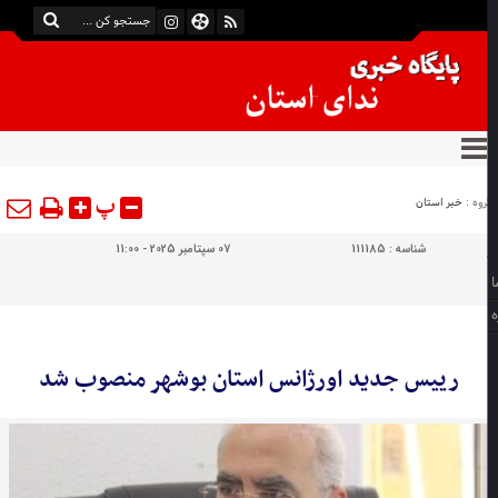
پ
وه :
خبر استان
شناسه :
111185
07 سپتامبر 2025 - 11:00
رییس جدید اورژانس استان بوشهر منصوب شد