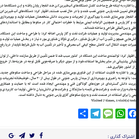
یزات حیاتی برای نخستین بار در کشور بومی‌سازی شد.
با اشاره به اینکه طرح ساخت کامل دستگاه‌های آب‌شیرین‌کن ضد انفجار پایان یافته و این دستگاه‌ها در
‌های تعیین شده پارس جنوبی نصب شده و یا در حال نصب هستند، اظهار کرد: دستگاه‌های آب شیرین‌کن
انفجار بومی‌سازی شده، با بهره‌گیری از تجربیات و مدیریت دانش متخصصان عملیات تولید و بهره‌برداری
 و گاز پارس و همچنین الزامات ایمنی مرتبط با خطرات احتمالی کار در سکو‌ها و مطابق با استاندارد‌های
لی و بین‌المللی طراحی و ساخته شده‌اند.
س مهندسی مدیریت تولید و عملیات شرکت نفت و گاز پارس اضافه کرد: با طراحی و ساخت این دستگاه،
ش‌هایی همچون تأمین آب از طریق شناور، درگیری ناوگان شناوری مورد نیاز در بخش عملیات تولید و
یرات جهت انتقال آب، کاهش سطح کیفی آب مصرفی و تأخیر در تأمین آب به دلیل شرایط ناپایدار دریا رفع
.
اظهار کرد: توانمندی ساخت این دستگاه در کشور سبب شد تا ضمن تأمین از طریق سازنده داخلی، از توان
یاتی پشتیبانی در سایر بخش‌ها استفاده شود و از سوی دیگر با صرفه‌جویی قابل توجه در هزینه‌ها، از خروج
 از کشور جلوگیری شد.
‌پور با اشاره به قابلیت استفاده از این فناوری بومی‌سازی شده در مراحل طراحی و ساخت سکو‌های جدید،
گفت: با توجه به راهبری و بهره‌برداری از میدان پارس جنوبی در طول بیش از ۲۰ سال، خوشبختانه تجربیات و
یریت دانش گسترده‌ای در حوزه‌های گوناگون فنی و مهندسی ایجاد شده است که با حمایت و همکاری
‌جانبه وزارت نفت و شرکت‌های تابعه با سازندگان و شرکت‌های دانش‌بنیان داخلی، تولیدات کاربردی و
ی را برای استفاده در صنعت نفت و به ویژه سکو‌های گازی پارس جنوبی به دنبال داشته است.
Visited 7 times, 1 visit(s) to
Telegram
Share
Message
WhatsApp
Facebook
اشتراک گذاری :