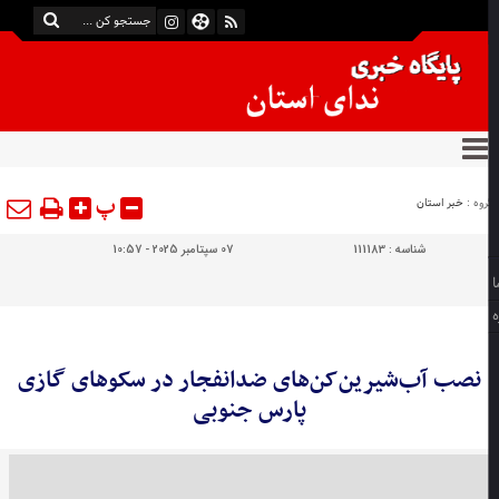
پ
وه :
خبر استان
شناسه :
111183
07 سپتامبر 2025 - 10:57
نصب آب‌شیرین‌کن‌های ضدانفجار در سکو‌های گازی
پارس جنوبی