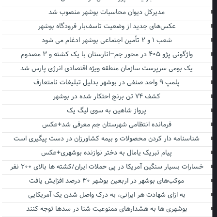
مدیرکل دیوان محاسبات بوشهر منصوب شد
عکس‌های جدید از وضعیت تاسف‌بار فرودگاه بوشهر
شعب ۱ و ۲ تأمین اجتماعی بوشهر ادغام می شود
واژگونی پژو ۴۰۵ در محور جم–انارستان با یک کشته و ۳ مصدوم
یک بومی سرپرست سازمان منطقه ویژه اقتصادی انرژی پارس شد
پلمپ ۹ واحد صنفی در بوشهر بدلیل تبلیغات نامتعارف
کشف ۷۴ تن برنج احتکار شده در بوشهر
پرواز شاهین به سوی لیگ یک
فرمانده انتظامی شهرستان جم معرفی شد+عکس
شناسنامه دار کردن محصولات و بیمه کشاورزان در دست پیگیری است
پیام تبریک یامال به دختر نوازنده بوشهری+عکس
خسارات بسیار سنگین آمریکا در پی حملات ایران/کشته ها بالای ۲۰۰ نفر
موکب‌های بوشهر در اربعین بوشهر ۳۰ درصد افزایش یافت
به ازای شهادت هر ایرانی، به درک واصل شدن یک آمریکایی
بوشهری ها به هشدارهای ممنوعیت شنا در سدها توجه کنند