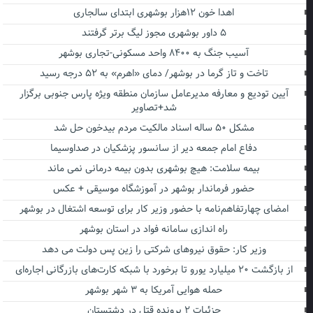
اهدا خون ۱۲هزار بوشهری ابتدای سالجاری
۵ داور بوشهری مجوز لیگ برتر گرفتند
آسیب جنگ به ۸۴۰۰ واحد مسکونی-تجاری بوشهر
تاخت و تاز گرما در بوشهر/ دمای «اهرم» به ۵۲ درجه رسید
آیین تودیع و معارفه مدیرعامل سازمان منطقه ویژه پارس جنوبی برگزار
شد+تصاویر
مشکل ۵۰ ساله اسناد مالکیت مردم بیدخون حل شد
دفاع امام جمعه دیر از سانسور پزشکیان در صداوسیما
بیمه سلامت: هیچ بوشهری بدون بیمه درمانی نمی ماند
حضور فرماندار بوشهر در آموزشگاه موسیقی + عکس
امضای چهارتفاهم‌نامه با حضور وزیر کار برای توسعه اشتغال در بوشهر
راه اندازی سامانه فواد در استان بوشهر
وزیر کار: حقوق نیروهای شرکتی را زین پس دولت می دهد
از بازگشت ۲۰ میلیارد یورو تا برخورد با شبکه کارت‌های بازرگانی اجاره‌ای
حمله هوایی آمریکا به ۳ شهر بوشهر
جزئیات ۲ پرونده قتل در دشتستان