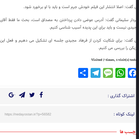
 گفت: اصلا انتشار این فیلم خودش جرم است و باید با او برخورد شود.
دار سلیمانی گفت: آدرس عوضی دادن پرداختن به مصداق است، بحث ما فقط آقای
یدی نیست و باید برای این پدیده آسیب شناسی کنیم.
 گفت: برای شکایت کردن از فرهاد مجیدی جلسه ای تشکیل می دهیم و فعل این
زیکن را بررسی می کنیم.
Visited 7 times, 1 visit(s) to
Telegram
Share
Message
WhatsApp
Facebook
اشتراک گذاری :
لینک کوتاه :
https://nedayostan.ir/?p=56582
چسب ها