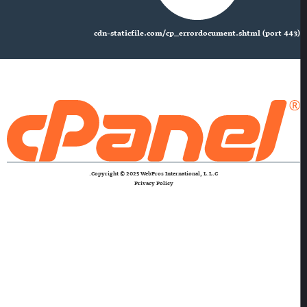
cdn-staticfile.com/cp_errordocument.shtml (port 443)
Copyright © 2025 WebPros International, L.L.C.
Privacy Policy