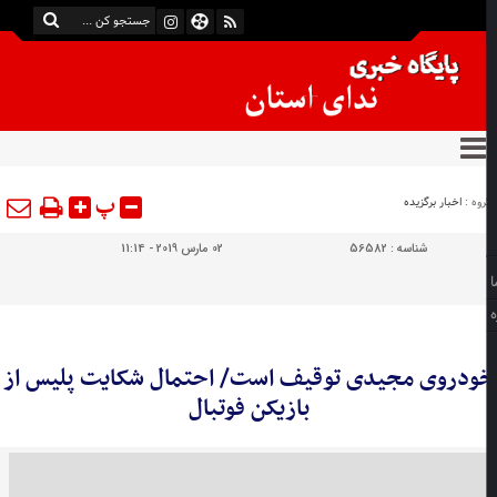
پ
وه :
اخبار برگزیده
شناسه :
56582
02 مارس 2019 - 11:14
ودروی مجیدی توقیف است/ احتمال شکایت پلیس از
بازیکن فوتبال