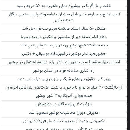
تاخت و تاز گرما در بوشهر/ دمای «اهرم» به ۵۲ درجه رسید
آیین تودیع و معارفه مدیرعامل سازمان منطقه ویژه پارس جنوبی برگزار
شد+تصاویر
مشکل ۵۰ ساله اسناد مالکیت مردم بیدخون حل شد
دفاع امام جمعه دیر از سانسور پزشکیان در صداوسیما
بیمه سلامت: هیچ بوشهری بدون بیمه درمانی نمی ماند
حضور فرماندار بوشهر در آموزشگاه موسیقی + عکس
امضای چهارتفاهم‌نامه با حضور وزیر کار برای توسعه اشتغال در بوشهر
راه اندازی سامانه فواد در استان بوشهر
وزیر کار: حقوق نیروهای شرکتی را زین پس دولت می دهد
از بازگشت ۲۰ میلیارد یورو تا برخورد با شبکه کارت‌های بازرگانی اجاره‌ای
حمله هوایی آمریکا به ۳ شهر بوشهر
جزئیات ۲ پرونده قتل در دشتستان
مدیرکل دیوان محاسبات بوشهر منصوب شد
عکس‌های جدید از وضعیت تاسف‌بار فرودگاه بوشهر
شعب ۱ و ۲ تأمین اجتماعی بوشهر ادغام می شود