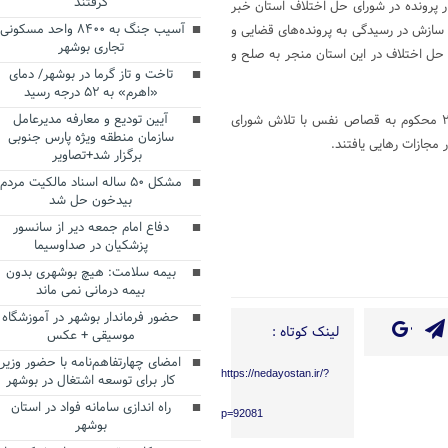
گرفتند
مچنین از رسیدگی به بیش از ۴۱ هزار پرونده در شورای حل اختلاف استان خبر
آسیب جنگ به ۸۴۰۰ واحد مسکونی
 سازش در رسیدگی به پرونده‌های قضایی و
تجاری بوشهر
‌های شورای حل اختلاف در این استان منجر به صلح و
تاخت و تاز گرما در بوشهر/ دمای
«اهرم» به ۵۲ درجه رسید
آیین تودیع و معارفه مدیرعامل
وی ادامه داد: در این راستا در سال گذشته ۲۷ محکوم به قصاص نفس با تلاش شورای
سازمان منطقه ویژه پارس جنوبی
 مجازات رهایی یافتند.
برگزار شد+تصاویر
مشکل ۵۰ ساله اسناد مالکیت مردم
بیدخون حل شد
Te
Sh
دفاع امام جمعه دیر از سانسور
پزشکیان در صداوسیما
بیمه سلامت: هیچ بوشهری بدون
بیمه درمانی نمی ماند
حضور فرماندار بوشهر در آموزشگاه
لینک کوتاه :
موسیقی + عکس
امضای چهارتفاهم‌نامه با حضور وزیر
https://nedayostan.ir/?
کار برای توسعه اشتغال در بوشهر
راه اندازی سامانه فواد در استان
p=92081
بوشهر