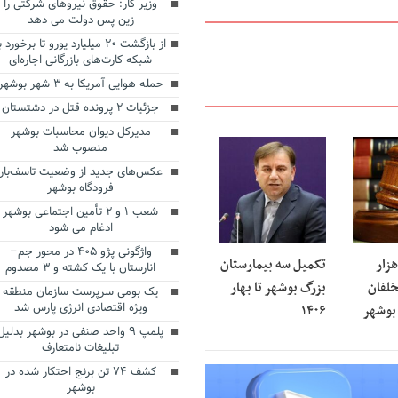
وزیر کار: حقوق نیروهای شرکتی را
زین پس دولت می دهد
از بازگشت ۲۰ میلیارد یورو تا برخورد ب
شبکه کارت‌های بازرگانی اجاره‌ای
حمله هوایی آمریکا به ۳ شهر بوشهر
جزئیات ۲ پرونده قتل در دشتستان
مدیرکل دیوان محاسبات بوشهر
منصوب شد
عکس‌های جدید از وضعیت تاسف‌بار
فرودگاه بوشهر
شعب ۱ و ۲ تأمین اجتماعی بوشهر
ادغام می شود
واژگونی پژو ۴۰۵ در محور جم–
زار
تکمیل سه بیمارستان
انارستان با یک کشته و ۳ مصدوم
خلفان
بزرگ بوشهر تا بهار
یک بومی سرپرست سازمان منطقه
ویژه اقتصادی انرژی پارس شد
بوشهر
۱۴۰۶
پلمپ ۹ واحد صنفی در بوشهر بدلیل
تبلیغات نامتعارف
کشف ۷۴ تن برنج احتکار شده در
بوشهر