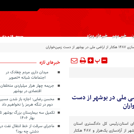
ن
خبر مهم
خبرهای ویژه
جمعه, ۱۶ مرداد , ۱۴۰۵
ملی در بوشهر از دست زمین‌خواران
پ
خبرهای تازه
میدان داری مردم چغادک در
اجتماعات شبانه +تصویر
جریمه چهار هزار میلیاردی متخلفان
اقتصادی در بوشهر
تار از اراضی ملی در بوشهر از دست
محسن رضایی: اجازه باز شدن مسیر
اران
دوم در تنگه هرمز را نخواهیم داد
تکمیل سه بیمارستان بزرگ بوشهر تا
بهار ۱۴۰۶
ای استان:رئیس کل دادگستری استان
ماجرای سرقت از خط انتقال نفت در
بوشهر از آزادسازی یک‌هزار و ۴۸۷ هکتار
دشتی چه بود؟