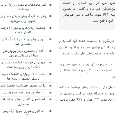
اضی ملی در این استان از دست
آمار مجردهای بوشهری از زبان وزیر
ین‌خواران خبر داد و گفت: در همین
بهداشت
زمینه ۴۳۳ مورد ساخت و ساز غیرمجاز
بوشهر قطب آموزش هوش مصنوعی
ز قلع و قمع شد.
جنوب ایران می‌شود
جمعیت زندان‌های بوشهر ۱۰ درصد
کاهش یافت
دربی بوشهری ها در لیگ آزادگان
رنگاران به مناسبت هفته قوه قضائیه از
مشخص شد
 درصد اراضی ملی در استان بوشهر خبر داد و افزود: اجرای
افتتاح نخستین مرکز پرتودرمانی
خواری در حوزه اراضی ملی داشته است.
بیماران سرطانی بوشهر
مهمترین خواسته نماینده دشتی و
 در اجرای دستور رییس جمهور مبنی بر
تنگستان از وزیر بهداشت
عقب نشینی از حریم دریا و آزادسازی سواحل تصرف شده به نفع مردم، ۵۵ هکتار از
طلب ۷۰۰ میلیاردی دانشگاه علوم
.
پزشکی بوشهر از بیمه ها
ادارات بوشهر چهارشنبه تعطیل شد
ه‌عنوان یکی از شاخص‌های موفقیت دستگاه
۱۱ چاه غیرمجاز جم مسدود شد
رودی به دستگاه قضا در استان بوشهر در
اهدا خون ۱۲هزار بوشهری ابتدای
سال گذشته ۲۲۷ هزار و ۸۱۹ فقره بوده که در این مدت ۲۳۳ هزار و ۹۷۷ فقره پرونده
سالجاری
۵ داور بوشهری مجوز لیگ برتر