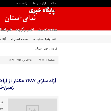
خانه
ارتباط با ما
ارتباط با ما
صفحه نخست
اخبار برگزیده
خبر استا
شما اینجا هستید »
صفحه اصلی »
آزاد سازی ۱۴۸۷ هکتار از اراضی 
گروه :
خبر استان
شناسه :
92081
25 ژوئن 2022 - 10:31
آزاد سازی ۱۴۸۷ هک
زمین‌خو
ند