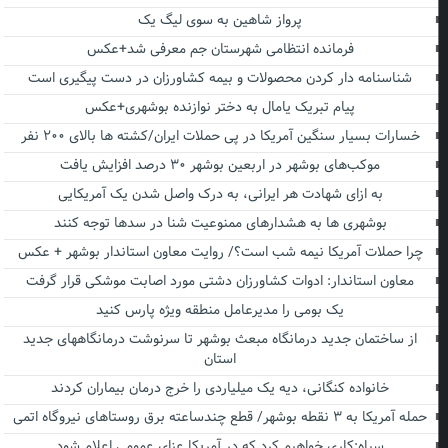
پرواز شاهین به سوی لیگ یک
فرمانده انتظامی شهرستان جم معرفی شد+عکس
شناسنامه دار کردن محصولات و بیمه کشاورزان در دست پیگیری است
پیام تبریک یامال به دختر نوازنده بوشهری+عکس
خسارات بسیار سنگین آمریکا در پی حملات ایران/کشته ها بالای ۲۰۰ نفر
موکب‌های بوشهر در اربعین بوشهر ۳۰ درصد افزایش یافت
به ازای شهادت هر ایرانی، به درک واصل شدن یک آمریکایی
بوشهری ها به هشدارهای ممنوعیت شنا در سدها توجه کنند
چرا حملات آمریکا نیمه شب است؟/ روایت معاون استاندار بوشهر + عکس
معاون استاندار: ادوات کشاورزان دشتی مورد اصابت موشکی قرار گرفت
یک بومی را مدیرعامل منطقه ویژه پارس کنید
از ساختمان جدید درمانگاه مبعث بوشهر تا سرنوشت درمانگاههای جدید
استان
خانواده کنگانی، دیه یک میلیاردی را خرج درمان بیماران کردند
حمله آمریکا به ۳ نقطه بوشهر/ قطع چندساعته برق روستاهای نیروگاه اتمی
سپاه:کاری خواهیم کرد که در آمریکا عزای عمومی اعلام شود