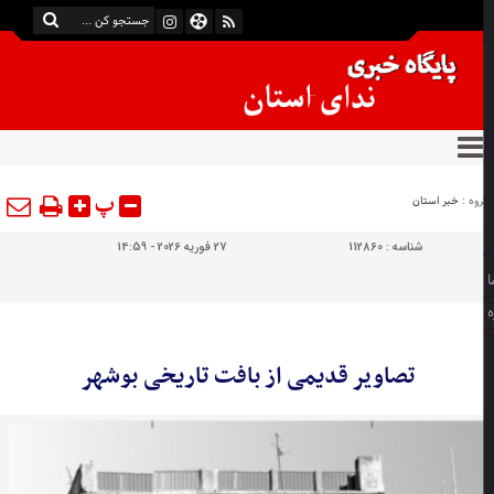
پ
وه :
خبر استان
شناسه :
112860
27 فوریه 2026 - 14:59
تصاویر قدیمی از بافت تاریخی بوشهر