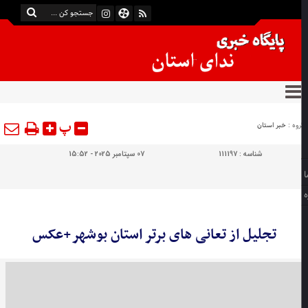
پ
وه :
خبر استان
شناسه :
111197
07 سپتامبر 2025 - 15:52
تجلیل از تعانی های برتر استان بوشهر+عکس