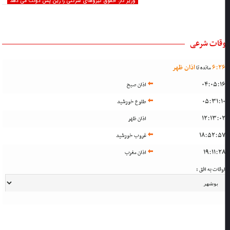
وزیر کار: حقوق نیروهای شرکتی را زین پس دولت می دهد
وقات شرعی
2
:
6
اذان ظهر
مانده تا
04:05:1
اذان صبح
05:31:1
طلوع خورشید
12:13:0
اذان ظهر
18:52:5
غروب خورشید
19:11:2
اذان مغرب
وقات به افق :