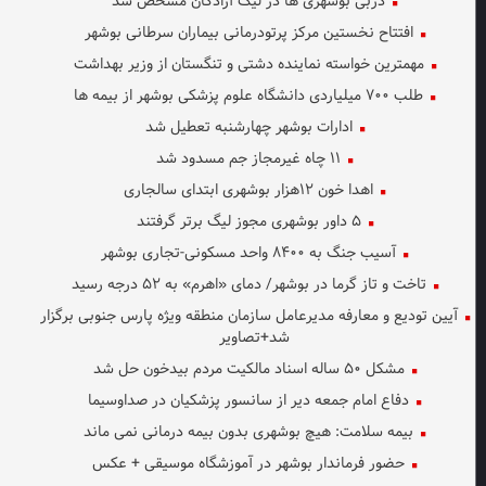
دربی بوشهری ها در لیگ آزادگان مشخص شد
افتتاح نخستین مرکز پرتودرمانی بیماران سرطانی بوشهر
مهمترین خواسته نماینده دشتی و تنگستان از وزیر بهداشت
طلب ۷۰۰ میلیاردی دانشگاه علوم پزشکی بوشهر از بیمه ها
ادارات بوشهر چهارشنبه تعطیل شد
۱۱ چاه غیرمجاز جم مسدود شد
اهدا خون ۱۲هزار بوشهری ابتدای سالجاری
۵ داور بوشهری مجوز لیگ برتر گرفتند
آسیب جنگ به ۸۴۰۰ واحد مسکونی-تجاری بوشهر
تاخت و تاز گرما در بوشهر/ دمای «اهرم» به ۵۲ درجه رسید
آیین تودیع و معارفه مدیرعامل سازمان منطقه ویژه پارس جنوبی برگزار
شد+تصاویر
مشکل ۵۰ ساله اسناد مالکیت مردم بیدخون حل شد
دفاع امام جمعه دیر از سانسور پزشکیان در صداوسیما
بیمه سلامت: هیچ بوشهری بدون بیمه درمانی نمی ماند
حضور فرماندار بوشهر در آموزشگاه موسیقی + عکس