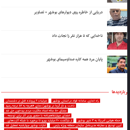
دریایی از خاطره روی دیوارهای بوشهر + تصاویر
ناخدایی که ۵ هزار نفر را نجات داد
پایان مرد همه کاره صداوسیمای بوشهر
ربازدیدها
راه اندازی سامانه فواد در استان بوشهر
جزئیات ۲ پرونده قتل در دشتستان
تاخت و تاز گرما در بوشهر/ دمای «اهرم» به ۵۲ درجه رسید
مشکل ۵۰ ساله اسناد مالکیت مردم بیدخون حل شد
امضای چهارتفاهم‌نامه با حضور وزیر کار برای توسعه…
حمله هوایی آمریکا به ۳ شهر بوشهر
از بازگشت ۲۰ میلیارد یورو تا برخورد با شبکه کارت‌های…
آیین تودیع و معارفه مدیرعامل سازمان منطقه ویژه پارس…
ادارات بوشهر چهارشنبه تعطیل شد