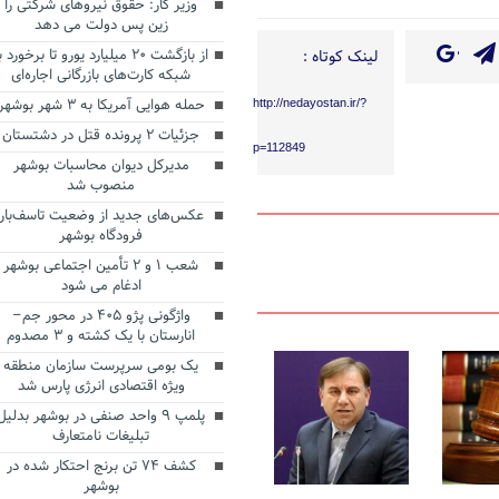
وزیر کار: حقوق نیروهای شرکتی را
زین پس دولت می دهد
از بازگشت ۲۰ میلیارد یورو تا برخورد ب
لینک کوتاه :
شبکه کارت‌های بازرگانی اجاره‌ای
حمله هوایی آمریکا به ۳ شهر بوشهر
http://nedayostan.ir/?
جزئیات ۲ پرونده قتل در دشتستان
p=112849
مدیرکل دیوان محاسبات بوشهر
منصوب شد
عکس‌های جدید از وضعیت تاسف‌بار
فرودگاه بوشهر
شعب ۱ و ۲ تأمین اجتماعی بوشهر
ادغام می شود
واژگونی پژو ۴۰۵ در محور جم–
انارستان با یک کشته و ۳ مصدوم
یک بومی سرپرست سازمان منطقه
ویژه اقتصادی انرژی پارس شد
پلمپ ۹ واحد صنفی در بوشهر بدلیل
تبلیغات نامتعارف
کشف ۷۴ تن برنج احتکار شده در
بوشهر