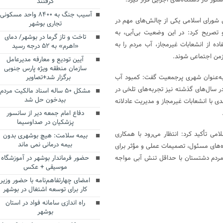
ر کار دستگاه‌های اجرایی قرار گیرد.
گرفتند
آسیب جنگ به ۸۴۰۰ واحد مسکونی
ورای اسلامی‌ یکی از چالش‌های مهم در
تجاری بوشهر
 تصریح کرد: در این وضعیت بی‌آبی، به
تاخت و تاز گرما در بوشهر/ دمای
ده از انشعابات غیرمجاز، آب مردم را به
«اهرم» به ۵۲ درجه رسید
زمن اجتماعی شوند.
آیین تودیع و معارفه مدیرعامل
سازمان منطقه ویژه پارس جنوبی
به‌عنوان شهری پرجمعیت گفت: کمبود آب
برگزار شد+تصاویر
ر سال‌های گذشته نیز تجربه‌های تلخی در
مشکل ۵۰ ساله اسناد مالکیت مردم
بیدخون حل شد
دی با انشعابات غیرمجاز و مدیریت عادلانه
دفاع امام جمعه دیر از سانسور
پزشکیان در صداوسیما
ی تأکید کرد: انتظار می‌رود با همکاری
بیمه سلامت: هیچ بوشهری بدون
بیمه درمانی نمی ماند
‌های مسئول، تصمیمات عملی و مؤثر برای
ا مردم دشتستان با حداقل تنش آبی مواجه
حضور فرماندار بوشهر در آموزشگاه
موسیقی + عکس
امضای چهارتفاهم‌نامه با حضور وزیر
کار برای توسعه اشتغال در بوشهر
راه اندازی سامانه فواد در استان
Te
Sh
بوشهر