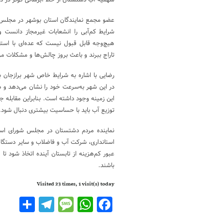
سهمیه آب دشتستان از خط آبرسانی کوثر در دستو
عضو مجمع نمایندگان استان بوشهر در مجلس ش
شرایط کم‌آبی را انشعابات غیرمجاز دانست و
هیچ‌وجه قابل قبول نیست که عده‌ای با استفا
تاراج ببرند و باعث بروز چالش‌ها و مشکلات م
رضایی با اشاره به شرایط خاص شهر برازجان 
در این شهر به‌سرعت خود را نشان می‌دهد و د
این زمینه وجود داشته است. بنابراین مقابله ج
توزیع آب باید با حساسیت بیشتری دنبال شود.
نماینده مردم دشتستان در مجلس شورای اسلام
استانداری، شرکت آب و فاضلاب و سایر دستگاه
عبور کم‌هزینه از تابستان آینده اتخاذ شود ت
باشند.
Visited 23 times, 1 visit(s) today
legram
are
Message
WhatsApp
Facebook