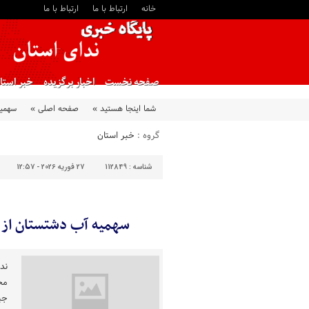
خانه
ارتباط با ما
ارتباط با ما
صفحه نخست
اخبار برگزیده
خبر استا
شما اینجا هستید »
صفحه اصلی »
سهمیه
گروه :
خبر استان
شناسه :
112849
27 فوریه 2026 - 12:57
سهمیه آب دشتستان از خ
ند
مج
جی