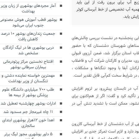
زیع آب برای برون رفت از این باید
آمار مجردهای بوشهری از زبان وزیر
میه آب تخصیصی از خط آبرسانی کوثر
بهداشت
ایش یابد.
بوشهر قطب آموزش هوش مصنوعی
جنوب ایران می‌شود
جمعیت زندان‌های بوشهر ۱۰ درصد
 رضایی پنجشنبه در نشست بررسی چالش‌های
کاهش یافت
وستاهای شهرستان دشتستان که با حضور
دربی بوشهری ها در لیگ آزادگان
اب استان برگزار شد، ضمن آرزوی قبولی
مشخص شد
ری، مدیران و کارکنان شرکت آب و فاضلاب
افتتاح نخستین مرکز پرتودرمانی
بیماران سرطانی بوشهر
کنان آبفا با وجود تنگناها و مشکلات ،
 در شرایط سخت کم‌آبی قابل تقدیر است.
مهمترین خواسته نماینده دشتی و
تنگستان از وزیر بهداشت
ب در تابستان پیشِ‌رو، بر لزوم افزایش
طلب ۷۰۰ میلیاردی دانشگاه علوم
پزشکی بوشهر از بیمه ها
أکید کرد و گفت: اگر از هم‌اکنون برای
ام نشود، ممکن است با تشدید تنش آبی در
ادارات بوشهر چهارشنبه تعطیل شد
۱۱ چاه غیرمجاز جم مسدود شد
اهدا خون ۱۲هزار بوشهری ابتدای
هی از آب دشتستان از خط آبرسانی کازرون
سالجاری
ود دارد و لازم است تمرکز جدی بر افزایش
۵ داور بوشهری مجوز لیگ برتر