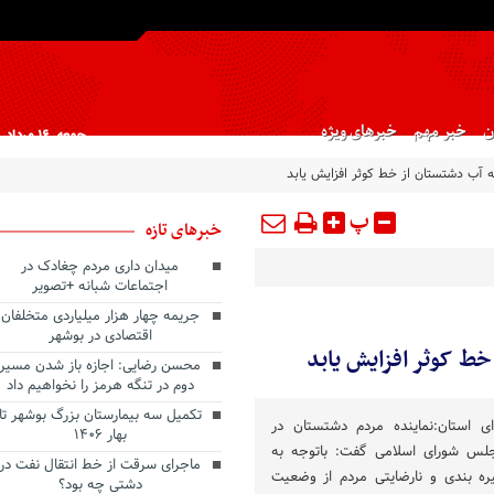
ن
خبر مهم
خبرهای ویژه
جمعه, ۱۶ مرداد , ۱۴۰۵
 آب دشتستان از خط کوثر افزایش یابد
پ
خبرهای تازه
میدان داری مردم چغادک در
اجتماعات شبانه +تصویر
جریمه چهار هزار میلیاردی متخلفان
اقتصادی در بوشهر
ط کوثر افزایش یابد
محسن رضایی: اجازه باز شدن مسیر
دوم در تنگه هرمز را نخواهیم داد
تکمیل سه بیمارستان بزرگ بوشهر تا
ای استان:نماینده مردم دشتستان در
بهار ۱۴۰۶
لس شورای اسلامی گفت: باتوجه به
ماجرای سرقت از خط انتقال نفت در
ره بندی و نارضایتی مردم از وضعیت
دشتی چه بود؟