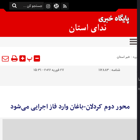
پ
وه :
خبر استان
شناسه :
112883
27 فوریه 2026 - 15:31
محور دوم کردلان-باغان وارد فاز اجرایی می‌شود