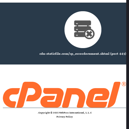
cdn-staticfile.com/cp_errordocument.shtml (port 443)
Copyright © 2025 WebPros International, L.L.C.
Privacy Policy