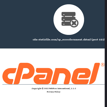
cdn-staticfile.com/cp_errordocument.shtml (port 443)
Copyright © 2025 WebPros International, L.L.C.
Privacy Policy