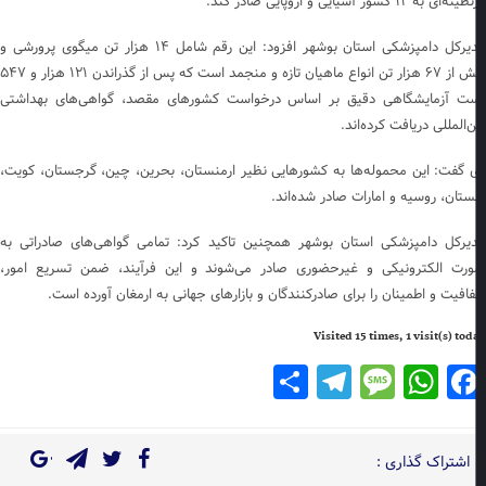
‌ای به ۱۲ کشور آسیایی و اروپایی صادر کند.
مدیرکل دامپزشکی استان بوشهر افزود: این رقم شامل ۱۴ هزار تن میگوی پرورشی و
بیش از ۶۷ هزار تن انواع ماهیان تازه و منجمد است که پس از گذراندن ۱۲۱ هزار و ۵۴۷
ت آزمایشگاهی دقیق بر اساس درخواست کشورهای مقصد، گواهی‌های بهداشتی
‌المللی دریافت کرده‌اند.
 گفت: این محموله‌ها به کشورهایی نظیر ارمنستان، بحرین، چین، گرجستان، کویت،
ستان، روسیه و امارات صادر شده‌اند.
یرکل دامپزشکی استان بوشهر همچنین تاکید کرد: تمامی گواهی‌های صادراتی به
رت الکترونیکی و غیرحضوری صادر می‌شوند و این فرآیند، ضمن تسریع امور،
افیت و اطمینان را برای صادرکنندگان و بازارهای جهانی به ارمغان آورده است.
Visited 15 times, 1 visit(s) to
Telegram
Share
Message
WhatsApp
Facebook
اشتراک گذاری :