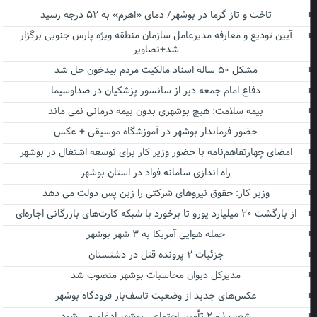
تاخت و تاز گرما در بوشهر/ دمای «اهرم» به ۵۲ درجه رسید
آیین تودیع و معارفه مدیرعامل سازمان منطقه ویژه پارس جنوبی برگزار
شد+تصاویر
مشکل ۵۰ ساله اسناد مالکیت مردم بیدخون حل شد
دفاع امام جمعه دیر از سانسور پزشکیان در صداوسیما
بیمه سلامت: هیچ بوشهری بدون بیمه درمانی نمی ماند
حضور فرماندار بوشهر در آموزشگاه موسیقی + عکس
امضای چهارتفاهم‌نامه با حضور وزیر کار برای توسعه اشتغال در بوشهر
راه اندازی سامانه فواد در استان بوشهر
وزیر کار: حقوق نیروهای شرکتی را زین پس دولت می دهد
از بازگشت ۲۰ میلیارد یورو تا برخورد با شبکه کارت‌های بازرگانی اجاره‌ای
حمله هوایی آمریکا به ۳ شهر بوشهر
جزئیات ۲ پرونده قتل در دشتستان
مدیرکل دیوان محاسبات بوشهر منصوب شد
عکس‌های جدید از وضعیت تاسف‌بار فرودگاه بوشهر
شعب ۱ و ۲ تأمین اجتماعی بوشهر ادغام می شود