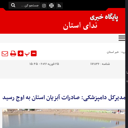
پ
وه :
خبر استان
شناسه :
112836
25 فوریه 2026 - 15:45
دیرکل دامپزشکی: صادرات آبزیان استان به اوج رسید