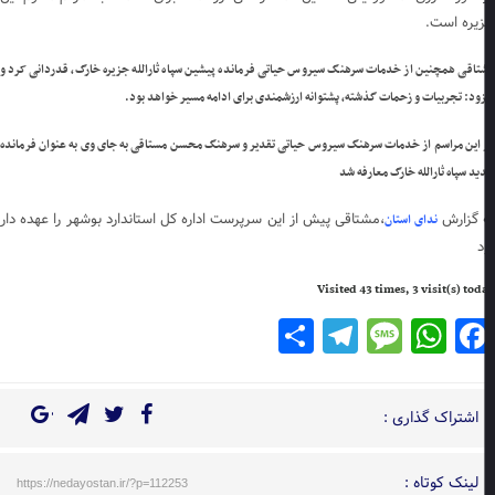
یره است.
اقی همچنین از خدمات سرهنگ سیروس حیاتی فرمانده پیشین سپاه ثارالله جزیره خارگ، قدردانی کرد و
ود: تجربیات و زحمات گذشته، پشتوانه ارزشمندی برای ادامه مسیر خواهد بود.
این مراسم از خدمات سرهنگ سیروس حیاتی تقدیر و سرهنگ محسن مستاقی به جای وی به عنوان فرمانده
د سپاه ثارالله خارگ معارفه شد
 گزارش
،مشتاقی پیش از این سرپرست اداره کل استاندارد بوشهر را عهده دار
ندای استان
د
Visited 43 times, 3 visit(s) to
Telegram
Share
Message
WhatsApp
Facebook
اشتراک گذاری :
لینک کوتاه :
https://nedayostan.ir/?p=112253