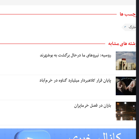
چسب ها
خارگ
شته های مشابه
روسیه: نیروهای ما درحال برگشت به بوشهرند
پایان فرار کلاهبردار میلیارد گناوه در خرم‌آباد
باران در فصل خرماپزان