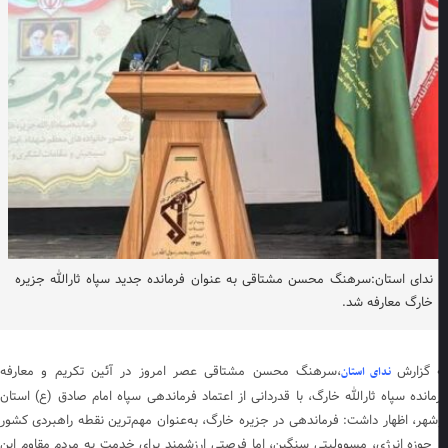
ندای استان:سرهنگ محسن مشتاقی به عنوان فرمانده جدید سپاه ثارالله جزیره
خارگ معارفه شد.
 گزارش
،سرهنگ محسن مشتاقی عصر امروز در آئین تکریم و معارفه
ندای استان
مانده سپاه ثارالله خارگ، با قدردانی از اعتماد فرماندهی سپاه امام صادق (ع) استان
شهر، اظهار داشت: فرماندهی در جزیره خارگ، به‌عنوان مهم‌ترین نقطه راهبردی کشور
 حوزه انرژی، مسوولیتی سنگین، اما فرصتی ارزشمند برای خدمت به مردم مقاوم این