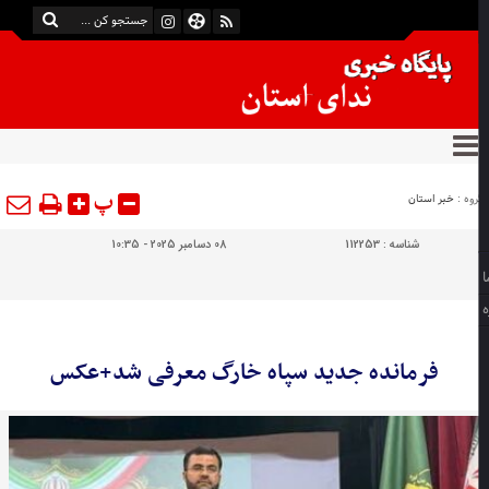
پ
وه :
خبر استان
شناسه :
112253
08 دسامبر 2025 - 10:35
فرمانده جدید سپاه خارگ معرفی شد+عکس