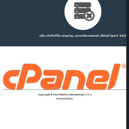
cdn-staticfile.com/cp_errordocument.shtml (port 443)
Copyright © 2025 WebPros International, L.L.C.
Privacy Policy