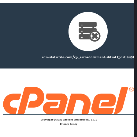
cdn-staticfile.com/cp_errordocument.shtml (port 443)
Copyright © 2025 WebPros International, L.L.C.
Privacy Policy