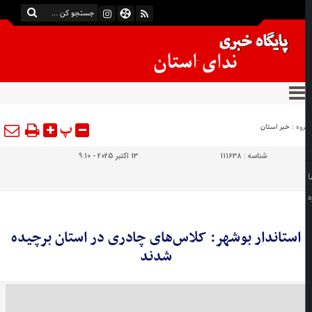
پ
وه :
خبر استان
شناسه :
111638
13 اکتبر 2025 - 9:10
استاندار بوشهر: کلاس‌های چادری در استان برچیده
شدند