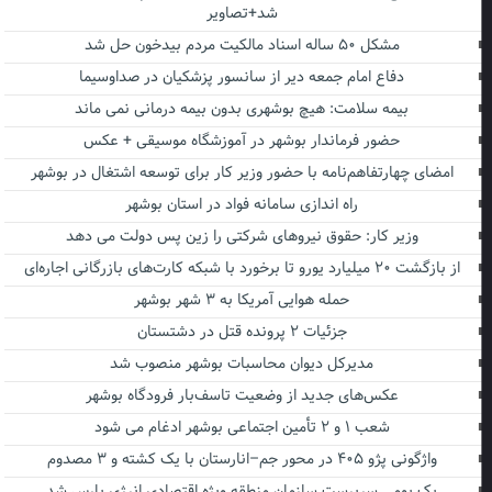
شد+تصاویر
مشکل ۵۰ ساله اسناد مالکیت مردم بیدخون حل شد
دفاع امام جمعه دیر از سانسور پزشکیان در صداوسیما
بیمه سلامت: هیچ بوشهری بدون بیمه درمانی نمی ماند
حضور فرماندار بوشهر در آموزشگاه موسیقی + عکس
امضای چهارتفاهم‌نامه با حضور وزیر کار برای توسعه اشتغال در بوشهر
راه اندازی سامانه فواد در استان بوشهر
وزیر کار: حقوق نیروهای شرکتی را زین پس دولت می دهد
از بازگشت ۲۰ میلیارد یورو تا برخورد با شبکه کارت‌های بازرگانی اجاره‌ای
حمله هوایی آمریکا به ۳ شهر بوشهر
جزئیات ۲ پرونده قتل در دشتستان
مدیرکل دیوان محاسبات بوشهر منصوب شد
عکس‌های جدید از وضعیت تاسف‌بار فرودگاه بوشهر
شعب ۱ و ۲ تأمین اجتماعی بوشهر ادغام می شود
واژگونی پژو ۴۰۵ در محور جم–انارستان با یک کشته و ۳ مصدوم
یک بومی سرپرست سازمان منطقه ویژه اقتصادی انرژی پارس شد