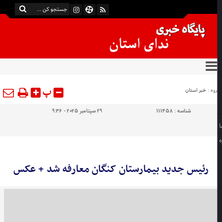
پ
وه :
خبر استان
شناسه :
111458
29 سپتامبر 2025 - 9:36
رئیس جدید بیمارستان کنگان معارفه شد + عکس