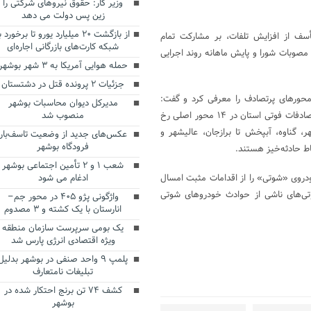
وزیر کار: حقوق نیروهای شرکتی را
زین پس دولت می دهد
از بازگشت ۲۰ میلیارد یورو تا برخورد ب
سف از افزایش تلفات، بر مشارکت تمام
شبکه کارت‌های بازرگانی اجاره‌ای
 مصوبات شورا و پایش ماهانه روند اجرایی
حمله هوایی آمریکا به ۳ شهر بوشهر
جزئیات ۲ پرونده قتل در دشتستان
محورهای پرتصادف را معرفی کرد و گفت:
مدیرکل دیوان محاسبات بوشهر
بررسی‌های میدانی نشان می‌دهد ۵۰ درصد تصادفات فوتی استان در ۱۴ محور اصلی رخ
منصوب شد
 گناوه، آبپخش تا برازجان، عالیشهر و
عکس‌های جدید از وضعیت تاسف‌بار
فرودگاه بوشهر
ط حادثه‌خیز هستند.
شعب ۱ و ۲ تأمین اجتماعی بوشهر
وی «شوتی» را از اقدامات مثبت امسال
ادغام می شود
تی‌های ناشی از حوادث خودروهای شوتی
واژگونی پژو ۴۰۵ در محور جم–
انارستان با یک کشته و ۳ مصدوم
یک بومی سرپرست سازمان منطقه
ویژه اقتصادی انرژی پارس شد
Te
Sh
پلمپ ۹ واحد صنفی در بوشهر بدلیل
تبلیغات نامتعارف
کشف ۷۴ تن برنج احتکار شده در
بوشهر