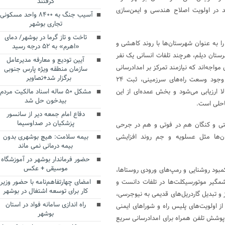
گرفتند
 رشد فوتی باید در اولویت اصلاح هندسی و ایمن‌سازی
آسیب جنگ به ۸۴۰۰ واحد مسکونی
تجاری بوشهر
تاخت و تاز گرما در بوشهر/ دمای
ا به عنوان شهرستا‌ن‌ها با روند کاهشی و
«اهرم» به ۵۲ درجه رسید
ستان دیلم، هرچند تلفات انسانی یک نفر
آیین تودیع و معارفه مدیرعامل
اما مجروحین با رشد ۱۴ درصدی مواجه‌اند که نیازمند تمرکز بر امدادرسانی
سازمان منطقه ویژه پارس جنوبی
برگزار شد+تصاویر
و فرهنگ‌سازی است. شهرستان تنگستان با وجود وسعت راه‌های سرزمینی، ثبت ۲۴
ا ارزیابی می‌شود و بخش عمده‌ای از این
مشکل ۵۰ ساله اسناد مالکیت مردم
بیدخون حل شد
احلی است.
دفاع امام جمعه دیر از سانسور
پزشکیان در صداوسیما
شتی و کنگان هم در فوتی و هم در جرحی
‌ن‌ها مثل عسلویه و جم روند افزایشی
بیمه سلامت: هیچ بوشهری بدون
بیمه درمانی نمی ماند
حضور فرماندار بوشهر در آموزشگاه
موسیقی + عکس
ود روشنایی و رمپ‌های ورودی روستاها،
مگیر موتورسیکلت‌ها در تلفات دانست و
امضای چهارتفاهم‌نامه با حضور وزیر
کار برای توسعه اشتغال در بوشهر
 و تبدیل گاردریل‌های قدیمی به نیوجرسی،
راه اندازی سامانه فواد در استان
 اولویت‌های پلیس راه و شوراهای ایمنی
بوشهر
 پوشش تلفن همراه برای امدادرسانی سریع