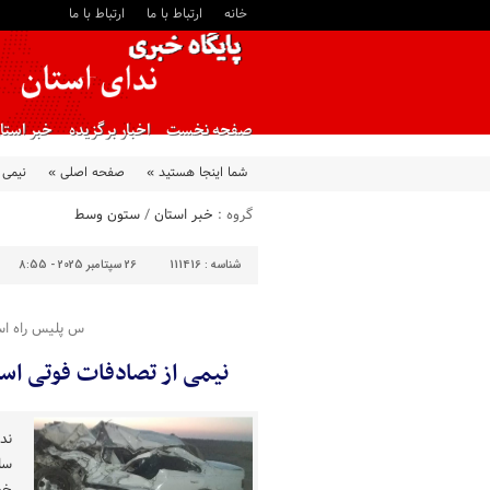
خانه
ارتباط با ما
ارتباط با ما
صفحه نخست
اخبار برگزیده
خبر استا
شما اینجا هستید »
صفحه اصلی »
نیمی از
گروه :
خبر استان
/
ستون وسط
شناسه :
111416
26 سپتامبر 2025 - 8:55
س پلیس راه اس
نیمی از تصادفات فوتی استان در ۱۴ نق
ند
سا