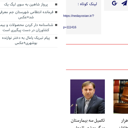
لینک کوتاه :
پرواز شاهین به سوی لیگ یک
فرمانده انتظامی شهرستان جم معرفی
https://nedayostan.ir/?
شد+عکس
شناسنامه دار کردن محصولات و بیمه
p=111416
کشاورزان در دست پیگیری است
پیام تبریک یامال به دختر نوازنده
بوشهری+عکس
زار
تکمیل سه بیمارستان