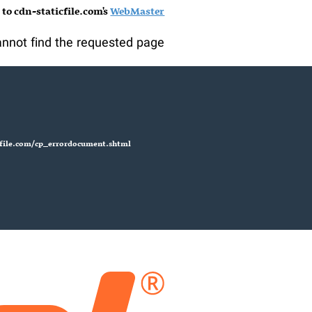
 to cdn-staticfile.com's
WebMaster
nnot find the requested page:
cfile.com/cp_errordocument.shtml
)