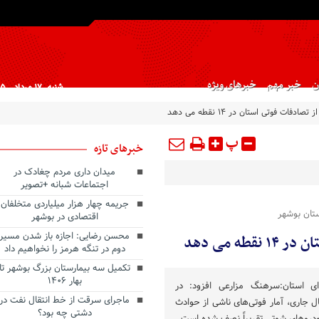
ن
خبر مهم
خبرهای ویژه
شنبه, ۱۷ مرداد , ۱۴۰۵
 تصادفات فوتی استان در ۱۴ نقطه می دهد
پ
خبرهای تازه
میدان داری مردم چغادک در
اجتماعات شبانه +تصویر
جریمه چهار هزار میلیاردی متخلفان
تان بوشهر
اقتصادی در بوشهر
محسن رضایی: اجازه باز شدن مسیر
طه می دهد
دوم در تنگه هرمز را نخواهیم داد
تکمیل سه بیمارستان بزرگ بوشهر تا
بهار ۱۴۰۶
ای استان:سرهنگ مزارعی افزود: در
ماجرای سرقت از خط انتقال نفت در
ل جاری، آمار فوتی‌های ناشی از حوادث
دشتی چه بود؟