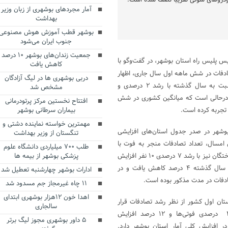
دروهای شوتی تقریباً نصف شده است.
آمار مجردهای بوشهری از زبان وزیر
بهداشت
بوشهر قطب آموزش هوش مصنوعی
جنوب ایران می‌شود
جمعیت زندان‌های بوشهر ۱۰ درصد
 پلیس راه استان بوشهر، در گفت‌وگو با
کاهش یافت
صادفات در شش ماهه اول سال جاری، اظهار
دربی بوشهری ها در لیگ آزادگان
داشت: ورودی خودروها به استان بوشهر نسبت به سال گذشته با رشد ۲ درصدی و
مشخص شد
ه بوده، این درحالی است که میانگین کشوری در شش
افتتاح نخستین مرکز پرتودرمانی
بیماران سرطانی بوشهر
مهمترین خواسته نماینده دشتی و
بوشهر در صدر جدول استان‌های افزایشی
تنگستان از وزیر بهداشت
 امسال، تعداد تصادفات منجر به فوت با
طلب ۷۰۰ میلیاردی دانشگاه علوم
رشد ۱۵ درصدی به ۱۶ فقره رسید و آمار جان‌باختگان نیز با رشد ۷ درصدی ۱۰ نفر افزایش
پزشکی بوشهر از بیمه ها
داشته است. آمار تصادفات جرحی نسبت به سال گذشته ۴ درصد کاهش یافت و در
ادارات بوشهر چهارشنبه تعطیل شد
۱۱ چاه غیرمجاز جم مسدود شد
اهدا خون ۱۲هزار بوشهری ابتدای
 مزارعی با بیان اینکه بوشهر جز ۸ استان اول کشور از نظر رشد تصادفات قرار
سالجاری
دارد افزود: شهرستان دشتستان با رشد ۴۸ درصدی فوتی‌ها و ۱۲ درصد افزایش
۵ داور بوشهری مجوز لیگ برتر
 افزایش کلی آمار استان بوشهر دارد.