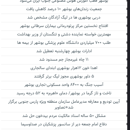
بوشهر قطب آموزش هوش مصنوعی جنوب ایران می‌شود
جمعیت زندان‌های بوشهر ۱۰ درصد کاهش یافت
دربی بوشهری ها در لیگ آزادگان مشخص شد
افتتاح نخستین مرکز پرتودرمانی بیماران سرطانی بوشهر
مهمترین خواسته نماینده دشتی و تنگستان از وزیر بهداشت
طلب ۷۰۰ میلیاردی دانشگاه علوم پزشکی بوشهر از بیمه ها
ادارات بوشهر چهارشنبه تعطیل شد
۱۱ چاه غیرمجاز جم مسدود شد
اهدا خون ۱۲هزار بوشهری ابتدای سالجاری
۵ داور بوشهری مجوز لیگ برتر گرفتند
آسیب جنگ به ۸۴۰۰ واحد مسکونی-تجاری بوشهر
تاخت و تاز گرما در بوشهر/ دمای «اهرم» به ۵۲ درجه رسید
آیین تودیع و معارفه مدیرعامل سازمان منطقه ویژه پارس جنوبی برگزار
شد+تصاویر
مشکل ۵۰ ساله اسناد مالکیت مردم بیدخون حل شد
دفاع امام جمعه دیر از سانسور پزشکیان در صداوسیما