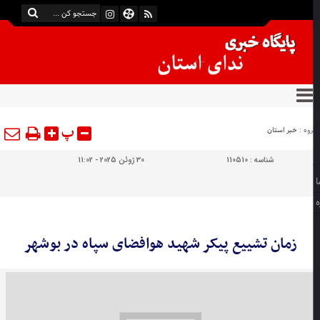
پ
وه :
خبر استان
شناسه :
110510
30 ژوئن 2025 - 11:02
زمان تشییع پیکر شهید هوافضای سپاه در بوشهر