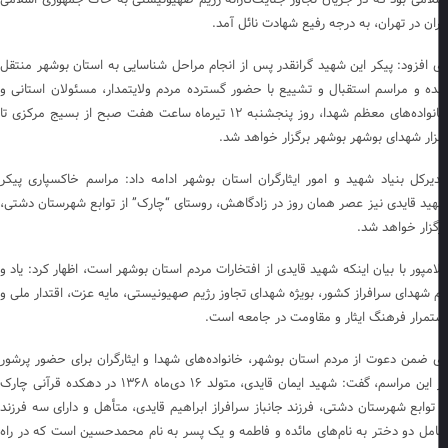
ران در تهران، به درجه رفیع شهادت نائل آمد.
 افزود: پیکر این شهید گرانقدر پس از انجام مراحل شناسایی به استان بوشهر منتقل
ه و مراسم استقبال و تشییع با حضور گسترده مردم ولایتمدار، مسئولان استانی و
خانواده‌های معظم شهدا، روز پنجشنبه ۱۲ تیرماه ساعت هفت صبح از بسیج مرکزی تا
زار شهدای بوشهر بوشهر برگزار خواهد شد.
یرکل بنیاد شهید و امور ایثارگران استان بوشهر ادامه داد: مراسم خاکسپاری پیکر
ید قایدی نیز عصر همان روز در زادگاهش، روستای “چارک” از توابع شهرستان دشتی،
گزار خواهد شد.
امپور با بیان اینکه شهید قایدی از افتخارات مردم استان بوشهر است، اظهار کرد: یاد و
م شهدای سرافراز کشور، بویژه شهدای تجاوز رژیم صهیونیستی، مایه عزت، اقتدار ملی و
تمرار فرهنگ ایثار و مقاومت در جامعه است.
 ضمن دعوت از مردم استان بوشهر، خانواده‌های شهدا و ایثارگران برای حضور پرشور
در این مراسم، گفت: شهید ایمان قایدی، متولد ۱۶ دی‌ماه ۱۳۶۸ در دهکده قرآنی چارک
 توابع شهرستان دشتی، فرزند جانباز سرافراز ابراهیم قایدی، متأهل و دارای سه فرزند
مل دو دختر به نام‌های مائده و فاطمه و یک پسر به نام محمدحسین است که در راه