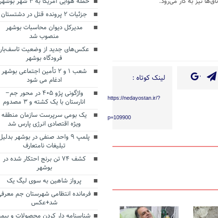
‌ها نیز به کار می‌رود.
حمله هوایی آمریکا به ۳ شهر بوشهر
جزئیات ۲ پرونده قتل در دشتستان
مدیرکل دیوان محاسبات بوشهر
Te
Sh
منصوب شد
عکس‌های جدید از وضعیت تاسف‌بار
فرودگاه بوشهر
شعب ۱ و ۲ تأمین اجتماعی بوشهر
لینک کوتاه :
ادغام می شود
واژگونی پژو ۴۰۵ در محور جم–
https://nedayostan.ir/?
انارستان با یک کشته و ۳ مصدوم
یک بومی سرپرست سازمان منطقه
p=109900
ویژه اقتصادی انرژی پارس شد
پلمپ ۹ واحد صنفی در بوشهر بدلیل
تبلیغات نامتعارف
کشف ۷۴ تن برنج احتکار شده در
بوشهر
پرواز شاهین به سوی لیگ یک
فرمانده انتظامی شهرستان جم معرفی
شد+عکس
شناسنامه دار کردن محصولات و بیمه