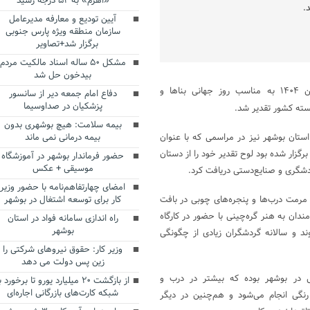
«اهرم» به ۵۲ درجه رسید
.
آیین تودیع و معارفه مدیرعامل
سازمان منطقه ویژه پارس جنوبی
برگزار شد+تصاویر
مشکل ۵۰ ساله اسناد مالکیت مردم
بیدخون حل شد
، روز شنبه ۳۰ فروردین ۱۴۰۴ به مناسب روز جهانی بناها و
دفاع امام جمعه دیر از سانسور
پزشکیان در صداوسیما
سته کشور تقدیر شد.
بیمه سلامت: هیچ بوشهری بدون
تان بوشهر نیز در مراسمی که با عنوان
بیمه درمانی نمی ماند
برگزار شده بود لوح تقدیر خود را از دستان
حضور فرماندار بوشهر در آموزشگاه
موسیقی + عکس
شگری و صنایع‌دستی دریافت کرد.
امضای چهارتفاهم‌نامه با حضور وزیر
مت درب‌ها و پنجره‌های چوبی در بافت
کار برای توسعه اشتغال در بوشهر
مندان به هنر گره‌چینی با حضور در کارگاه
راه اندازی سامانه فواد در استان
بوشهر
ند و سالانه گردشگران زیادی از چگونگی
وزیر کار: حقوق نیروهای شرکتی را
زین پس دولت می دهد
تی در بوشهر بوده که بیشتر در درب و
از بازگشت ۲۰ میلیارد یورو تا برخورد ب
شبکه کارت‌های بازرگانی اجاره‌ای
نگی انجام می‌شود و هم‌چنین در دیگر