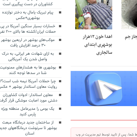
کشاورزان در دست پیگیری است
پیام تبریک یامال به دختر نوازنده
بوشهری+عکس
خسارات بسیار سنگین آمریکا در پی
حملات ایران/کشته ها بالای ۲۰۰ نفر
جاز جم
اهدا خون ۱۲هزار
موکب‌های بوشهر در اربعین بوشهر
بوشهری ابتدای
۳۰ درصد افزایش یافت
سالجاری
به ازای شهادت هر ایرانی، به درک
واصل شدن یک آمریکایی
بوشهری ها به هشدارهای ممنوعیت
شنا در سدها توجه کنند
چرا حملات آمریکا نیمه شب است؟/
روایت معاون استاندار بوشهر + عکس
معاون استاندار: ادوات کشاورزان
دشتی مورد اصابت موشکی قرار گرفت
یک بومی را مدیرعامل منطقه ویژه
پارس کنید
از ساختمان جدید درمانگاه مبعث
بوشهر تا سرنوشت درمانگاههای جدید
استان
 شما، پس از تایید توسط تیم مدیریت در وب