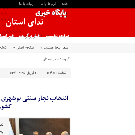
خانه
ارتباط با ما
ارتباط با ما
صفحه نخست
اخبار برگزیده
خبر استا
شما اینجا هستید »
صفحه اصلی »
انتخا
گروه :
خبر استان
شناسه :
109900
21 آوریل 2025 - 11:47
انتخاب نجار سنتی بوشهری ب
کشور
ند
به