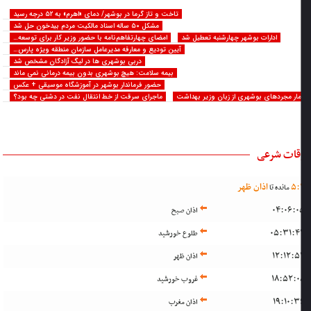
تاخت و تاز گرما در بوشهر/ دمای «اهرم» به ۵۲ درجه رسید
مشکل ۵۰ ساله اسناد مالکیت مردم بیدخون حل شد
ادارات بوشهر چهارشنبه تعطیل شد
امضای چهارتفاهم‌نامه با حضور وزیر کار برای توسعه…
آیین تودیع و معارفه مدیرعامل سازمان منطقه ویژه پارس…
دربی بوشهری ها در لیگ آزادگان مشخص شد
بیمه سلامت: هیچ بوشهری بدون بیمه درمانی نمی ماند
حضور فرماندار بوشهر در آموزشگاه موسیقی + عکس
مار مجردهای بوشهری از زبان وزیر بهداشت
ماجرای سرقت از خط انتقال نفت در دشتی چه بود؟
قات شرعی
:
5
اذان ظهر
مانده تا
04:06:0
اذان صبح
05:31:4
طلوع خورشید
12:12:5
اذان ظهر
18:52:0
غروب خورشید
19:10:3
اذان مغرب