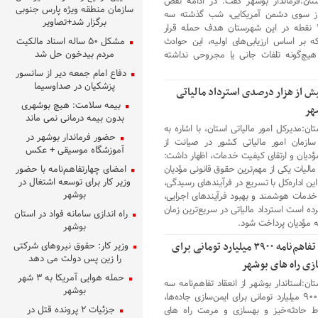
تان:فرماندار بوشهر گفت: در ادامه نقض
سازمان منطقه ویژه پارس جنوبی
از سوی دشمن آمریکایی، شب گذشته سه
برگزار شد+تصاویر
نوبت ۲ نقطه در این شهرستان هدف حمله قرار
 بر اساس ارزیابی‌های اولیه، این حوادث
مشکل ۵۰ ساله اسناد مالکیت
مردم بیدخون حل شد
هیچ‌گونه تلفات جانی یا مجروحی نداشته
دفاع امام جمعه دیر از سانسور
پزشکیان در صداوسیما
ش از هزار درصدی استرداد مالیاتی
بیمه سلامت: هیچ بوشهری
هر
بدون بیمه درمانی نمی ماند
ان:مدیرکل امور مالیاتی استان، با اشاره به
حضور فرماندار بوشهر در
سازمان امور مالیاتی کشور در صیانت از
آموزشگاه موسیقی + عکس
دیان و ارتقای کیفیت خدمات، اظهار داشت:
مالیات یکی از مهم‌ترین حقوق قانونی مؤدیان
امضای چهارتفاهم‌نامه با حضور
وزیر کار برای توسعه اشتغال در
ین اداره‌کل با تسریع در فرآیندهای رسیدگی،
بوشهر
دمات هوشمند و بهبود فرآیندهای اجرایی،
ده است استرداد مالیاتی در سریع‌ترین زمان
راه اندازی سامانه فواد در استان
 مؤدیان پرداخت شود.
بوشهر
انعقاد تفاهم‌نامه ۳۹۰۰ میلیارد تومانی برای
وزیر کار: حقوق نیروهای شرکتی
را زین پس دولت می دهد
ازی راه های بوشهر
حمله هوایی آمریکا به ۳ شهر
ان:استاندار بوشهر از انعقاد تفاهم‌نامه سه
بوشهر
هزار و ۹۰۰ میلیارد تومانی برای ایمن‌سازی جاده‌ها،
جزئیات ۲ پرونده قتل در
ط حادثه‌خیز و بهسازی و مرمت راه های