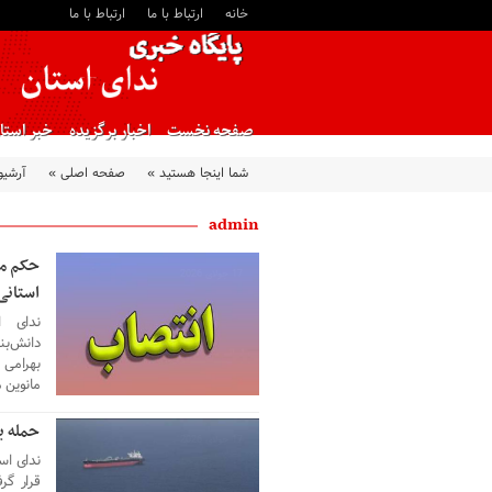
خانه
ارتباط با ما
ارتباط با ما
صفحه نخست
اخبار برگزیده
خبر استا
شما اینجا هستید »
صفحه اصلی »
آرشیو
admin
حکم مع
17 جولای 2026
استانی
ندای ا
دانش‌بن
بهرامی 
مانوین 
حمله ب
17 جولای 2026
ندای اس
قرار گرف