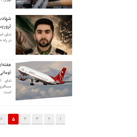
تهران ، 
شهادت 
12 جولای 2026
تروریس
در راه 
12 جولای 2026
تومانی
ندای ا
مسافری 
است
6
5
4
3
2
1