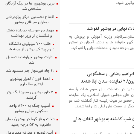
گیری شود.
دربی بوشهری ها در لیگ آزادگان
مشخص شد
افتتاح نخستین مرکز پرتودرمانی
بیماران سرطانی بوشهر
ات نهایی در بوشهر لغو شد
مهمترین خواسته نماینده دشتی
و تنگستان از وزیر بهداشت
ستان:سرانجام وزارت آموزش و پرورش به
گری خانواده ها و دانش آموزان در استان
طلب ۷۰۰ میلیاردی دانشگاه
ی توجه نمود و امتحانات نهایی را لغو کرد.
علوم پزشکی بوشهر از بیمه ها
ادارات بوشهر چهارشنبه تعطیل
شد
۱۱ چاه غیرمجاز جم مسدود شد
راهیم رضایی از سخنگویی
اهدا خون ۱۲هزار بوشهری
ستان ابقا شدند
ابتدای سالجاری
تان: در انتخابات سال سوم هیات رئیسه
۵ داور بوشهری مجوز لیگ برتر
ن های مجلس شورای اسلامی، یک نماینده
گرفتند
ز حضور در هیات رئیسه کنار گذاشته شد، دو
آسیب جنگ به ۸۴۰۰ واحد
 دیگر در سمت های قبلی شان ابقا شدند.
مسکونی-تجاری بوشهر
شب گذشته به بوشهر تلفات جانی
تاخت و تاز گرما در بوشهر/ دمای
«اهرم» به ۵۲ درجه رسید
آیین تودیع و معارفه مدیرعامل