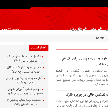
ن
خبر مهم
خبرهای ویژه
جمعه, ۱۶ مرداد , ۱۴۰۵
 :
admin
اخبار استان
تکمیل سه بیمارستان بزرگ
اون رئیس جمهوری برای یک هم
بوشهر تا بهار ۱۴۰۶
 + عکس
ماجرای سرقت از خط انتقال
ستان:معاون علمی، فناوری و اقتصاد
نفت در دشتی چه بود؟
یان رئیس‌جمهور با صدور حکمی، عبدالحسن
آمار مجردهای بوشهری از زبان
را به عنوان رئیس رویداد ملی صنایع خلاق
وزیر بهداشت
منصوب کرد.
بوشهر قطب آموزش هوش
مصنوعی جنوب ایران می‌شود
ه نفتکش خالی در جزیره خارگ
جمعیت زندان‌های بوشهر ۱۰
تان:دو روز پیش نیز این نفتکش مورد اصابت
درصد کاهش یافت
ت تا از پهلوگیری آن در این پایانه صادراتی