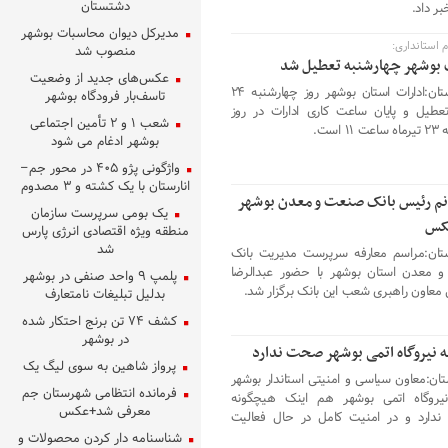
دشتستان
بر داد.
مدیرکل دیوان محاسبات بوشهر
م استانداری:
منصوب شد
 بوشهر چهارشنبه تعطیل شد
عکس‌های جدید از وضعیت
ندای استان:ادارات استان بوشهر روز چهارشنبه ۲۴
تاسف‌بار فرودگاه بوشهر
تعطیل و پایان ساعت کاری ادارات در روز
شعب ۱ و ۲ تأمین اجتماعی
۱ است.
بوشهر ادغام می شود
واژگونی پژو ۴۰۵ در محور جم–
انارستان با یک کشته و ۳ مصدوم
م رئیس بانک صنعت و معدن بوشهر
یک بومی سرپرست سازمان
کس
منطقه ویژه اقتصادی انرژی پارس
شد
تان:مراسم معارفه سرپرست مدیریت بانک
 معدن استان بوشهر با حضور عبدالرضا
پلمپ ۹ واحد صنفی در بوشهر
ی معاون راهبری شعب این بانک برگزار شد.
بدلیل تبلیغات نامتعارف
کشف ۷۴ تن برنج احتکار شده
در بوشهر
ه نیروگاه اتمی بوشهر صحت ندارد
پرواز شاهین به سوی لیگ یک
تان:معاون سیاسی و امنیتی استاندار بوشهر
فرمانده انتظامی شهرستان جم
یروگاه اتمی بوشهر هم اینک هیچگونه
معرفی شد+عکس
ندارد و در امنیت کامل در حال فعالیت
شناسنامه دار کردن محصولات و