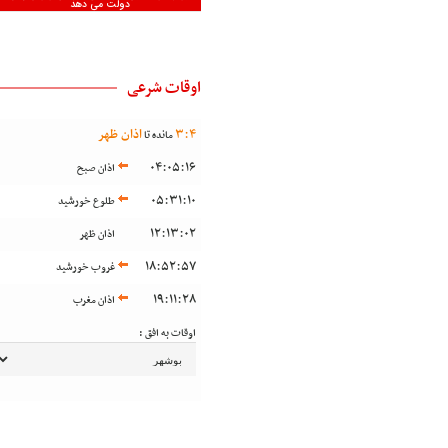
دولت می دهد
اوقات شرعی
4
:
3
اذان ظهر
مانده تا
04:05:16
اذان صبح
05:31:10
طلوع خورشید
12:13:02
اذان ظهر
18:52:57
غروب خورشید
19:11:28
اذان مغرب
اوقات به افق :