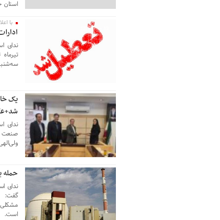
استان خ
با اعلا
13 جولای 2026
ادارات
تیرماه 
سه‌شنبه ۲۳ تیرماه ساعت ۱
یک خان
13 جولای 2026
شد+ع
ندای اس
صنعت و
ولی‌اله
حمله ب
12 جولای 2026
ندای اس
گفت: ن
مشکلی 
است.