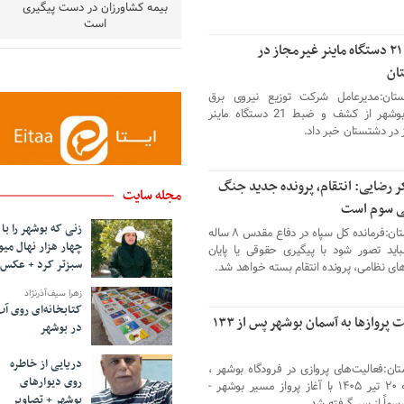
بیمه کشاورزان در دست پیگیری
است
کشف ۲۱ دستگاه ماینر غیرمجاز در
ان
ستان:مدیرعامل شرکت توزیع نیروی برق
استان بوشهر از کشف و ضبط 21 دستگاه ماینر
 در دشتستان خبر داد.
 رضایی: انتقام، پرونده جدید جنگ
مجله سایت
ی سوم است
زنی که بوشهر را با
ندای استان:فرمانده کل سپاه در دفاع مقدس ۸ ساله
چهار هزار نهال میو
اید تصور شود با پیگیری حقوقی یا پایان
سبزتر کرد + عکس
های نظامی، پرونده انتقام بسته خواهد شد.
زهرا سیف‌آذرنژاد
کتابخانه‌ای روی آ
بازگشت پرواز‌ها به آسمان بوشهر پس از ۱۳۳
در بوشهر
دریایی از خاطره
تان:فعالیت‌های پروازی در فرودگاه بوشهر ،
روی دیوارهای
از شنبه ۲۰ تیر ۱۴۰۵ با آغاز پرواز مسیر بوشهر -
بوشهر + تصاویر