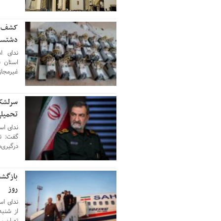
12 جولای 2026
دشتست
ندای ا
غیرمجاز
سرلشکر
12 جولای 2026
تحمیل
گفت: نب
درگیری‌
12 جولای 2026
روز
ندای اس