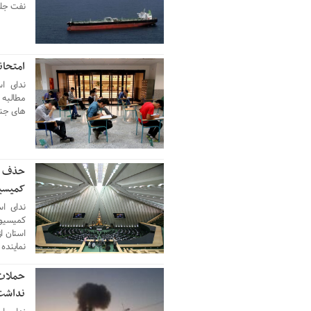
نفت جلو
امتحان
15 جولای 2026
ندای ا
مطالبه 
های جنوب
حذف اب
15 جولای 2026
کمیسیون/ ۲ نماینده ا
ندای اس
کمیسیو
استان ا
نماینده
حملات 
14 جولای 2026
نداشت