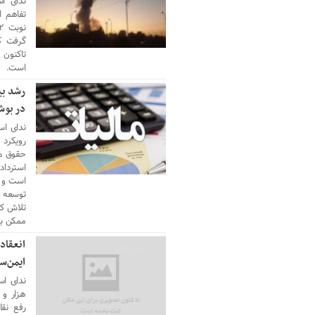
ندای اس
تفاهم 
گرفت که
تاکنون 
است.
رشد بی
14 جولای 2026
در بوش
ندای است
رویکرد 
حقوق مؤ
استرداد 
است و ا
توسعه خ
تلاش کر
ممکن به
14 جولای 2026
ایمن‌س
ندای است
رفع نقا