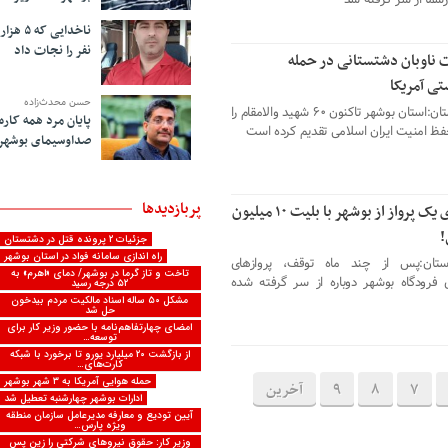
رسماً از سر گرفته شد
ناخدایی که ۵ هزار
نفر را نجات داد
ناوبان دشتستانی در حمله
تی آمریکا
حسن محدث‌زاده
ندای استان:استان بوشهر تاکنون ۶۰ شهید والامقام را
پایان مرد همه کاره
حفظ امنیت ایران اسلامی تقدیم کرده است
صداوسیمای بوشهر
پربازدیدها
هفته‌ای یک پرواز از بوشهر با بلیت ۱۰ میلیون
!
جزئیات ۲ پرونده قتل در دشتستان
راه اندازی سامانه فواد در استان بوشهر
ستان:پس از چند ماه توقف، پروازهای
تاخت و تاز گرما در بوشهر/ دمای «اهرم» به
فرودگاه بوشهر دوباره از سر گرفته شده
۵۲ درجه رسید
مشکل ۵۰ ساله اسناد مالکیت مردم بیدخون
حل شد
امضای چهارتفاهم‌نامه با حضور وزیر کار برای
توسعه…
از بازگشت ۲۰ میلیارد یورو تا برخورد با شبکه
کارت‌های…
حمله هوایی آمریکا به ۳ شهر بوشهر
7
8
9
آخرین
ادارات بوشهر چهارشنبه تعطیل شد
آیین تودیع و معارفه مدیرعامل سازمان منطقه
ویژه پارس…
وزیر کار: حقوق نیروهای شرکتی را زین پس