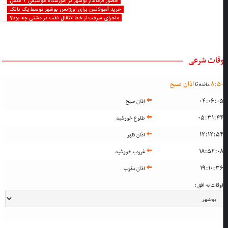
حضور فرماندار بوشهر در آموزشگاه موسیقی + عکس
خرید آمبولانس برای اورژانس بوشهر توسط یک بانک
ماجرای سرقت از خط انتقال نفت در دشتی چه بود؟
وقات شرعی
5
:
8
اذان صبح
مانده تا
04:06:0
اذان صبح
05:31:4
طلوع خورشید
12:12:5
اذان ظهر
18:52:0
غروب خورشید
19:10:3
اذان مغرب
وقات به افق :