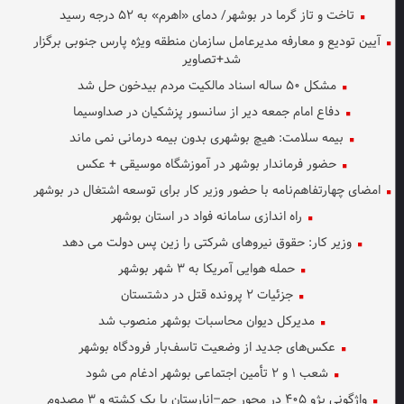
تاخت و تاز گرما در بوشهر/ دمای «اهرم» به ۵۲ درجه رسید
آیین تودیع و معارفه مدیرعامل سازمان منطقه ویژه پارس جنوبی برگزار
شد+تصاویر
مشکل ۵۰ ساله اسناد مالکیت مردم بیدخون حل شد
دفاع امام جمعه دیر از سانسور پزشکیان در صداوسیما
بیمه سلامت: هیچ بوشهری بدون بیمه درمانی نمی ماند
حضور فرماندار بوشهر در آموزشگاه موسیقی + عکس
امضای چهارتفاهم‌نامه با حضور وزیر کار برای توسعه اشتغال در بوشهر
راه اندازی سامانه فواد در استان بوشهر
وزیر کار: حقوق نیروهای شرکتی را زین پس دولت می دهد
حمله هوایی آمریکا به ۳ شهر بوشهر
جزئیات ۲ پرونده قتل در دشتستان
مدیرکل دیوان محاسبات بوشهر منصوب شد
عکس‌های جدید از وضعیت تاسف‌بار فرودگاه بوشهر
شعب ۱ و ۲ تأمین اجتماعی بوشهر ادغام می شود
واژگونی پژو ۴۰۵ در محور جم–انارستان با یک کشته و ۳ مصدوم