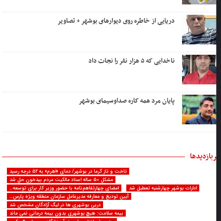
دریایی از خاطره روی دیوارهای بوشهر + تصاویر
ناخدایی که ۵ هزار نفر را نجات داد
پایان مرد همه کاره صداوسیمای بوشهر
ربازدیدها
تاخت و تاز گرما در بوشهر/ دمای «اهرم» به ۵۲ درجه رسید
مشکل ۵۰ ساله اسناد مالکیت مردم بیدخون حل شد
ادارات بوشهر چهارشنبه تعطیل شد
امضای چهارتفاهم‌نامه با حضور وزیر کار برای توسعه…
آیین تودیع و معارفه مدیرعامل سازمان منطقه ویژه پارس…
دربی بوشهری ها در لیگ آزادگان مشخص شد
بیمه سلامت: هیچ بوشهری بدون بیمه درمانی نمی ماند