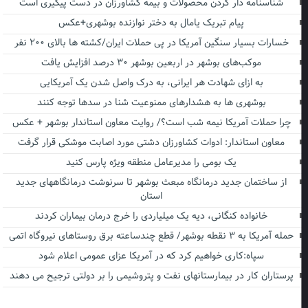
شناسنامه دار کردن محصولات و بیمه کشاورزان در دست پیگیری است
پیام تبریک یامال به دختر نوازنده بوشهری+عکس
خسارات بسیار سنگین آمریکا در پی حملات ایران/کشته ها بالای ۲۰۰ نفر
موکب‌های بوشهر در اربعین بوشهر ۳۰ درصد افزایش یافت
به ازای شهادت هر ایرانی، به درک واصل شدن یک آمریکایی
بوشهری ها به هشدارهای ممنوعیت شنا در سدها توجه کنند
چرا حملات آمریکا نیمه شب است؟/ روایت معاون استاندار بوشهر + عکس
معاون استاندار: ادوات کشاورزان دشتی مورد اصابت موشکی قرار گرفت
یک بومی را مدیرعامل منطقه ویژه پارس کنید
از ساختمان جدید درمانگاه مبعث بوشهر تا سرنوشت درمانگاههای جدید
استان
خانواده کنگانی، دیه یک میلیاردی را خرج درمان بیماران کردند
حمله آمریکا به ۳ نقطه بوشهر/ قطع چندساعته برق روستاهای نیروگاه اتمی
سپاه:کاری خواهیم کرد که در آمریکا عزای عمومی اعلام شود
پرستاران کار در بیمارستانهای نفت و پتروشیمی را بر دولتی ترجیح می دهند