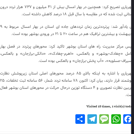
شهریاری تصریح کرد: همچنین در بهار امسال بیش از ۴۱ میلیون و ۷۳۷ هزار تردد درون
انی ثبت شده که در مقایسه با سال قبل ۱۸ درصد کاهش داشته است.
وی یادآور شد: پرترددترین زمان ترددهای جاده ای استان در بهار امسال مربوط به ۹
بهشت و بیشترین ترافیک هم در ساعت ۲۰ تا ۲۱ در ورودی بوشهر بوده است.
یس مرکز مدیریت راه های استان بوشهر تاکید کرد: محورهای پرتردد در فصل بهار
مل «چغادک-بوشهر» و بالعکس، «اهرم-چغادک»، «دالکی-برازجان» و بالعکس،
یراف-عسلویه»، «آب پخش-برازجان» و بالعکس بوده است.
شهریاری با اشاره به اینکه بالای ۸۵ درصد محورهای اصلی استان زیرپوشش نظارت
هوشمند قرار دارند، بیان کرد: اکنون ۷۸ سامانه تردد شمار، ۵۶ سامانه ثبت تخلفات، ۲۵
دوربین نظارت تصویری و ۴ دستگاه توزین درحال حرکت در محورهای استان بوشهر فعال
ت.
Visited 18 times, 1 visit(s) to
Telegram
Share
Message
WhatsApp
Facebook