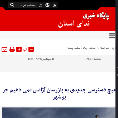
پ
وه :
خبر استان
/
خبرهای ویژه
/
ستون وسط
شناسه :
111228
11 سپتامبر 2025 - 10:11
یچ دسترسی جدیدی به بازرسان آژانس نمی دهیم جز
بوشهر