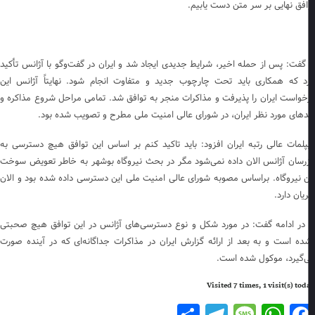
افق نهایی بر سر متن دست یابیم.
 گفت: پس از حمله اخیر، شرایط جدیدی ایجاد شد و ایران در گفت‌و‌گو با آژانس تأکید
د که همکاری باید تحت چارچوب جدید و متفاوت انجام شود. نهایتاً آژانس این
خواست ایران را پذیرفت و مذاکرات منجر به توافق شد. تمامی مراحل شروع مذاکره و
د‌های مورد نظر ایران، در شورای عالی امنیت ملی مطرح و تصویب شده بود.
پلمات عالی رتبه ایران افزود: باید تاکید کنم بر اساس این توافق هیچ دسترسی به
زرسان آژانس الان داده نمی‌شود مگر در بحث نیروگاه بوشهر به خاطر تعویض سوخت
ن نیروگاه. براساس مصوبه شورای عالی امنیت ملی این دسترسی داده شده بود و الان
یان دارد.
 در ادامه گفت: در مورد شکل و نوع دسترسی‌های آژانس در این توافق هیچ صحبتی
ده است و به بعد از ارائه گزارش ایران در مذاکرات جداگانه‌ای که در آینده صورت
‌گیرد، موکول شده است.
Visited 7 times, 1 visit(s) to
Telegram
Share
Message
WhatsApp
Facebook