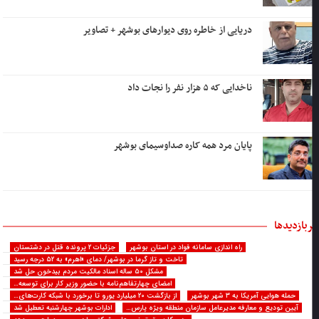
دریایی از خاطره روی دیوارهای بوشهر + تصاویر
ناخدایی که ۵ هزار نفر را نجات داد
پایان مرد همه کاره صداوسیمای بوشهر
ربازدیدها
راه اندازی سامانه فواد در استان بوشهر
جزئیات ۲ پرونده قتل در دشتستان
تاخت و تاز گرما در بوشهر/ دمای «اهرم» به ۵۲ درجه رسید
مشکل ۵۰ ساله اسناد مالکیت مردم بیدخون حل شد
امضای چهارتفاهم‌نامه با حضور وزیر کار برای توسعه…
حمله هوایی آمریکا به ۳ شهر بوشهر
از بازگشت ۲۰ میلیارد یورو تا برخورد با شبکه کارت‌های…
آیین تودیع و معارفه مدیرعامل سازمان منطقه ویژه پارس…
ادارات بوشهر چهارشنبه تعطیل شد