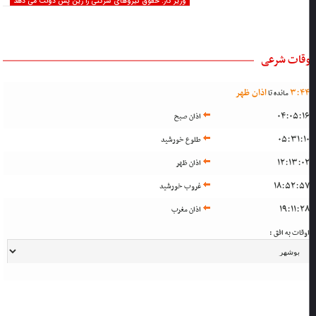
وزیر کار: حقوق نیروهای شرکتی را زین پس دولت می دهد
وقات شرعی
4
:
3
اذان ظهر
مانده تا
04:05:1
اذان صبح
05:31:1
طلوع خورشید
12:13:0
اذان ظهر
18:52:5
غروب خورشید
19:11:2
اذان مغرب
وقات به افق :