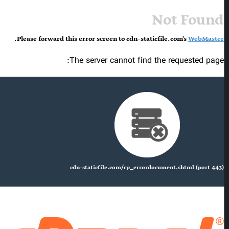
Not Found
.
Please forward this error screen to cdn-staticfile.com's
WebMaster
The server cannot find the requested page:
cdn-staticfile.com/cp_errordocument.shtml (port 443)