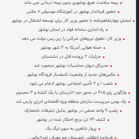
بیمه سلامت: هیچ بوشهری بدون بیمه درمانی نمی ماند
حضور فرماندار بوشهر در آموزشگاه موسیقی + عکس
امضای چهارتفاهم‌نامه با حضور وزیر کار برای توسعه اشتغال در بوشهر
راه اندازی سامانه فواد در استان بوشهر
وزیر کار: حقوق نیروهای شرکتی را زین پس دولت می دهد
حمله هوایی آمریکا به ۳ شهر بوشهر
جزئیات ۲ پرونده قتل در دشتستان
مدیرکل دیوان محاسبات بوشهر منصوب شد
عکس‌های جدید از وضعیت تاسف‌بار فرودگاه بوشهر
شعب ۱ و ۲ تأمین اجتماعی بوشهر ادغام می شود
واژگونی پژو ۴۰۵ در محور جم–انارستان با یک کشته و ۳ مصدوم
یک بومی سرپرست سازمان منطقه ویژه اقتصادی انرژی پارس شد
پلمپ ۹ واحد صنفی در بوشهر بدلیل تبلیغات نامتعارف
کشف ۷۴ تن برنج احتکار شده در بوشهر
پرواز شاهین به سوی لیگ یک
فرمانده انتظامی شهرستان جم معرفی شد+عکس