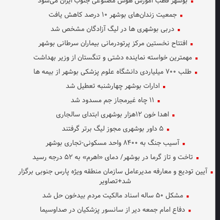
بوشهر قطب آموزش هوش مصنوعی جنوب ایران می‌شود
جمعیت زندان‌های بوشهر ۱۰ درصد کاهش یافت
دربی بوشهری ها در لیگ آزادگان مشخص شد
افتتاح نخستین مرکز پرتودرمانی بیماران سرطانی بوشهر
مهمترین خواسته نماینده دشتی و تنگستان از وزیر بهداشت
طلب ۷۰۰ میلیاردی دانشگاه علوم پزشکی بوشهر از بیمه ها
ادارات بوشهر چهارشنبه تعطیل شد
۱۱ چاه غیرمجاز جم مسدود شد
اهدا خون ۱۲هزار بوشهری ابتدای سالجاری
۵ داور بوشهری مجوز لیگ برتر گرفتند
آسیب جنگ به ۸۴۰۰ واحد مسکونی-تجاری بوشهر
تاخت و تاز گرما در بوشهر/ دمای «اهرم» به ۵۲ درجه رسید
آیین تودیع و معارفه مدیرعامل سازمان منطقه ویژه پارس جنوبی برگزار
شد+تصاویر
مشکل ۵۰ ساله اسناد مالکیت مردم بیدخون حل شد
دفاع امام جمعه دیر از سانسور پزشکیان در صداوسیما