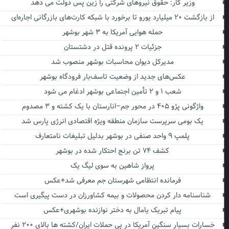
وزیر کار: حقوق نیروهای شرکتی را زین پس دولت می دهد
از بازگشت ۲۰ میلیارد یورو تا برخورد با شبکه کارت‌های بازرگانی اجاره‌ای
حمله هوایی آمریکا به ۳ شهر بوشهر
جزئیات ۲ پرونده قتل در دشتستان
مدیرکل دیوان محاسبات بوشهر منصوب شد
عکس‌های جدید از وضعیت تاسف‌بار فرودگاه بوشهر
شعب ۱ و ۲ تأمین اجتماعی بوشهر ادغام می شود
واژگونی پژو ۴۰۵ در محور جم–انارستان با یک کشته و ۳ مصدوم
یک بومی سرپرست سازمان منطقه ویژه اقتصادی انرژی پارس شد
پلمپ ۹ واحد صنفی در بوشهر بدلیل تبلیغات نامتعارف
کشف ۷۴ تن برنج احتکار شده در بوشهر
پرواز شاهین به سوی لیگ یک
فرمانده انتظامی شهرستان جم معرفی شد+عکس
شناسنامه دار کردن محصولات و بیمه کشاورزان در دست پیگیری است
پیام تبریک یامال به دختر نوازنده بوشهری+عکس
خسارات بسیار سنگین آمریکا در پی حملات ایران/کشته ها بالای ۲۰۰ نفر