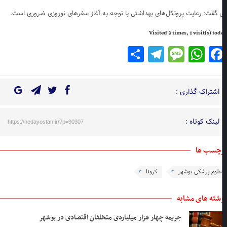
 گفت: رعایت پروتکل‌های بهداشتی با توجه به آغاز سفرهای نوروزی ضروری است.
Visited 3 times, 1 visit(s) to
Telegram
Share
Message
WhatsApp
Facebook
اشتراک گذاری :
لینک کوتاه :
https://nedayostan.ir/?p=90307
چسب ها
علوم پزشکی بوشهر
کرونا
شته های مشابه
جریمه چهار هزار میلیاردی متخلفان اقتصادی در بوشهر