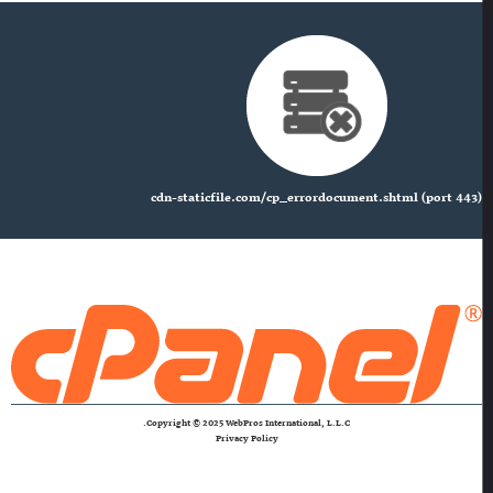
cdn-staticfile.com/cp_errordocument.shtml (port 443)
Copyright © 2025 WebPros International, L.L.C.
Privacy Policy