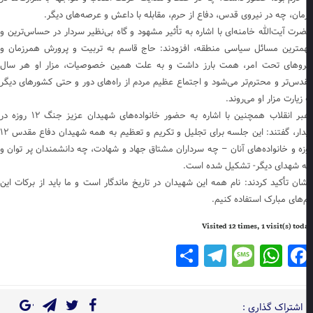
مان، چه در نیروی قدس، دفاع از حرم، مقابله با داعش و عرصه‌های دیگر.
رت آیت‌الله خامنه‌ای با اشاره به تأثیر مشهود و گاه بی‌نظیر سردار در حساس‌ترین و
مترین مسائل سیاسی منطقه، افزودند: حاج قاسم به تربیت و پرورش همرزمان و
روهای تحت امر، همت بارز داشت و به علت همین خصوصیات، مزار او هر سال
دس‌تر و محترم‌تر می‌شود و اجتماع عظیم مردم از راه‌های دور و حتی کشورهای دیگر
 زیارت مزار او می‌روند.
رهبر انقلاب همچنین با اشاره به حضور خانواده‌های شهیدان عزیز جنگ ۱۲ روزه در
دیدار، گفتند: این جلسه برای تجلیل و تکریم و تعظیم به همه شهیدان دفاع مقدس ۱۲
زه و خانواده‌های آنان – چه سرداران مشتاق جهاد و شهادت، چه دانشمندان پر توان و
 شهدای دیگر- تشکیل شده است.
شان تأکید کردند: نام همه این شهیدان در تاریخ ماندگار است و ما باید از برکات این
م‌های مبارک استفاده کنیم.
Visited 12 times, 1 visit(s) to
Telegram
Share
Message
WhatsApp
Facebook
اشتراک گذاری :