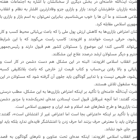
رت آیت‌الله خامنه‌ای در بخش دیگری از سخنانشان با اشاره به اجتماعات هفته
شته بازاریان خاطرنشان کردند: بازار و بازاری جزو وفادارترین اقشار به نظام و انقلاب
لامی هستند و ما آن ها را خوب می‌شناسیم. بنابراین نمی‌توان به اسم بازار و بازاری با
هوری اسلامی مقابله کرد.
شان اعتراض بازاری‌ها به کاهش ارزش پول ملی را که باعث بی‌ثباتی محیط کسب و کار
‌شود، حرفی درست خواندند و افزودند: کاسب راست می‌گوید که با این شرایط
ی‌تواند کاسبی کند؛ این موضوع را مسئولان کشور هم قبول دارند و رئیس‌جمهور
ترم و دیگر مسئولان ارشد درصدد علاج این مشکلند.
بر انقلاب اسلامی افزودند: البته در این مشکل هم دست دشمن در کار است و
‌ثباتی و بالا رفتن بی‌حساب و کتاب قیمت ارز خارجی که باعث بلاتکلیفی کسبه
‌شود، طبیعی نیست و با تدابیر گوناگون باید جلوی آن گرفته شود که مسئولان در این
ینه مشغول تلاش هستند.
رت آیت‌الله خامنه‌ای با تأکید بر اینکه اعتراض بازاری‌ها به این مشکل، مطلب درستی
ت، گفتند: اما آنچه غیرقابل قبول است ایستادن عده‌ای تحریک‌شده یا مزدور دشمن
ت بازاری‌ها و طرح شعارهای ضد اسلام و ضد ایران و جمهوری اسلامی است.
شان با تأکید بر اینکه «اعتراض بجا است اما اعتراض غیر از اغتشاش است»، گفتند:
ئولان باید با معترض حرف بزنند اما حرف زدن با اغتشاشگر فایده‌ای ندارد بلکه باید او
 سر جای خود نشاند.
بر انقلاب اسلامی افزودند: اینکه عده‌ای تحت عناوین و نام‌های گوناگون به قصد