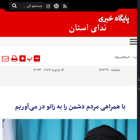
پ
وه :
خبرهای ویژه
شناسه :
112497
03 ژانویه 2026 - 14:33
با همراهی مردم دشمن را به زانو در می‌آوریم