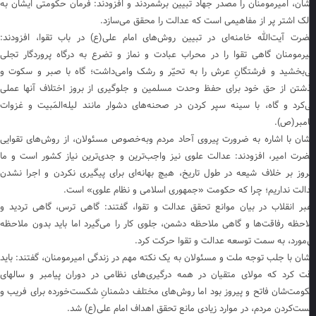
شان، امیرمومنان را مصدر جهاد تبیین برشمردند و افزودند: فرمان حکومتی ایشان به
لک اشتر پر از مفاهیمی است که عدالت را محقق می‌سازد.
رت آیت‌الله خامنه‌ای در تبیین روش‌های امام علی(ع) در باب تقوا، افزودند:
یرمومنان گاهی تقوا را در محراب عبادت و نماز و تضرع به درگاه پروردگار تجلی
‌بخشید و فرشتگانِ عرش را به تحیّر و رشک وامی‌داشت؛ گاه با صبر و سکوت و
شتن از حق خود برای حفظ وحدت مسلمین و جلوگیری از بروز اختلاف آنها عملی
می‌کرد و گاه، با سینه سپر کردن در صحنه‌‎های دشوار مانند لیله‌المَبیت و غزوات
امبر(ص).
شان با اشاره به ضرورت پیروی آحاد مردم وبه‌خصوص مسئولان، از روش‌های تقوایی
رت امیر، افزودند: عدالت علوی نیز واجب‌ترین و جدی‌ترین نیاز کشور است و ما
روز بر خلاف شیعه در طول تاریخ، هیچ بهانه‌ای برای پیگیری نکردن و اجرا نشدن
الت نداریم؛ چرا که حکومت «جمهوری اسلامی و نظام علوی» است.
بر انقلاب در بیان موانع تحقق عدالت و تقوا، گفتند: گاهی ترس، گاهی تردید و
احظه رفاقت‌ها و گاهی ملاحظه دشمن، جلوی کار را می‌گیرد اما باید بدون ملاحظه
‌مورد، به سمت توسعه عدالت و تقوا حرکت کرد.
شان با جلب توجه ملت و مسئولان به یک نکته مهم در زندگی امیرمومنان، گفتند: باید
ت کرد که مولای متقیان در همه درگیری‌های نظامی در دوران پیامبر و سالهای
ومت‌شان فاتح و پیروز بود اما روش‌های مختلف دشمنانِ شکست‌خورده برای فریب و
ت‌کردن مردم، در موارد زیادی مانع تحقق اهداف امام علی(ع) شد.