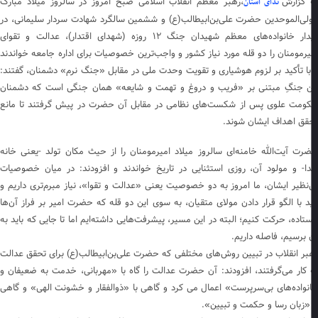
 گزارش
،رهبر معظم انقلاب اسلامی صبح امروز در سالروز میلاد مبارک
ندای استان
لی‌الموحدین حضرت علی‌بن‌ابیطالب(ع) و ششمین سالگرد شهادت سردار سلیمانی، در
دیدار خانواده‌های معظم شهیدان جنگ ۱۲ روزه (شهدای اقتدار)، عدالت و تقوای
یرمومنان را دو قله مورد نیاز کشور و واجب‌ترین خصوصیات برای اداره جامعه خواندند
با تأکید بر لزوم هوشیاری و تقویت وحدت ملی در مقابل «جنگ نرم» دشمنان، گفتند:
ن جنگِ مبتنی بر «فریب و دروغ و تهمت و شایعه» همان جنگی است که دشمنان
ومت علوی پس از شکست‌های نظامی در مقابل آن حضرت در پیش گرفتند تا مانع
قق اهداف ایشان شوند.
رت آیت‌الله خامنه‌ای سالروز میلاد امیرمومنان را از حیث مکان تولد -یعنی خانه
ا- و مولود آن، روزی استثنایی در تاریخ خواندند و افزودند: در میان خصوصیات
‌نظیر ایشان، ما امروز به دو خصوصیت یعنی «عدالت و تقوا»، نیاز مبرم‌تری داریم و
ید با الگو قرار دادن مولای متقیان، به سوی این دو قله که حضرت امیر بر فراز آن‌ها
ستاده، حرکت کنیم؛ البته در این مسیر، پیشرفت‌هایی داشته‌ایم اما تا جایی که باید به
 برسیم، فاصله داریم.
بر انقلاب در تبیین روش‌های مختلفی که حضرت علی‌بن‌ابیطالب(ع) برای تحقق عدالت
 کار می‌گرفتند، افزودند: آن حضرت عدالت را گاه با «مهربانی، خدمت به ضعیفان و
نواده‌های بی‌سرپرست» اعمال می کرد و گاهی با «ذوالفقار و خشونت الهی» و گاهی
 «زبان رسا و حکمت و تبیین».