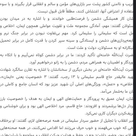
ریب و ناامنی کشور پشت سر بازاری‌های مؤمن و سالم و انقلابی قرار بگیرند و با سوء
تفاده از اعتراض آنها، اغتشاش کنند، مطلقاً قابل قبول نیست.
شان کار همیشگی دشمن را فرصت‌طلبی خواندند و با اشاره به در میدان بودن
ئولان گفتند: مهم، آمادگی مجموعه ملت و تقویت عواملی همچون ایمان، اخلاص و
ل است که سلیمانی را سلیمانی کرد. مهم بی‌تفاوت نبودن در برابر جنگ نرم و
یعه‌پردازی‌های دشمن و ایستادگی و سینه سپر کردن با قدرت کامل در برابر تحمیل
بکارانه او به مسئولان، دولت و ملت است.
رت آیت‌الله خامنه‌ای تأکید کردند: ما در برابر دشمن کوتاه نمی‌آییم و با اتکاء به
وردگار و اطمینان به همراهی مردم، دشمن را به زانو درخواهیم آورد.
رت آیت‌الله خامنه‌ای در بخش دیگری از سخنانشان با اشاره به تقارن سالگرد شهادت
شهید عالیقدر حاج قاسم سلیمانی با ۱۳ رجب، گفتند: ۳ خصوصیت یعنی «ایمان»،
خلاص» و «عمل»، ویژگی‌های اصلی آن شهید عزیز بود که انسان جامع و کاملی در
ان ما به‌شمار می‌آمد.
شان، ایمان عمیق به پروردگار و حمایت‌های الهی و ایمان به هدف را خصوصیت بارز
دار دل‌ها برشمردند و افزودند: حاج قاسم، مرد اخلاصی الهی بود و برای خوشنامی و
ریف‌کردن دیگران کاری نمی‌کرد.
بر انقلاب با تجلیل از حضور سردار سلیمانی در همه عرصه‌های لازم، گفتند: او برخلاف
خی که خوب می‌فهمند و خوب حرف می‌زنند اما اقدامی نمی‌کنند، در همه صحنه‌هایی
 لازم بود، حضور داشت؛ چه در حفظ و هدایت حرکت انقلاب و مواجهه با شرارت‌ها در