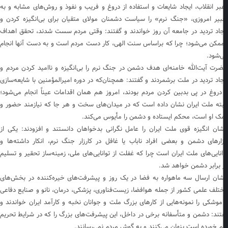
بر انقلاب، ایجاد شایعات و استفاده از دروغ و فریب و نفوذ و روش‌های مشابه و به
بیر امروزی، «جنگ نرم» را سیاست دشمنان مولای متقیان برای بی‌انگیزه کردن و
جاد تردید در جامعه آن روز خواندند و گفتند: وقتی مردم سست شدند، تحقق اهداف
ممکن می‌شود؛ چرا که براساس سنت الهی، کار دست مردم است و به دست آنها انجام
‌شود.
رت آیت‌الله خامنه‌ای هدف دشمن در جنگ نرم را بی‌انگیزه و ناامید کردن مردم و
جاد تردید در ملت برشمردند و گفتند: همچنان‌که در دوره امیرالمؤمنین با شایعه‌سازی
دروغ در پی بدبین کردن مردم بودند، امروز هم همان اقدامات عیناً انجام می‌شود؛
بته ملت ایران نشان داده است که در میدان‌های سخت و هر جا که نیازمند حضور و
ک او است، محکم ایستاده و دشمن را مأیوس می‌کند.
شان انگیزه قوی ملت ایران را عامل نگرانی بدخواهان دانستند و افزودند: یکی از
زارهای دشمن و بعضی افراد ناباب یا غافل در کارزار جنگ نرم، انکار داشته‌ها و
انایی‌های ملت ایران است چرا که غفلت از توانایی‌های ملی، زمینه‌ساز تحقیر و تسلیم
 برابر دشمن خواهد شد.
شان ارسال سه ماهواره به فضا در یک روز و پیشرفت‌های خیره‌کننده در بخش‌های
تلف علمی کشور از جمله هوافضا، زیست‌فناوری، پزشکی، درمان، نانو و صنایع دفاعی
موشکی را نمونه‌هایی از کارهای بزرگ ملت و جوانان نخبه و کارآمد ایران خواندند و
تند: دشمن و متأسفانه برخی در داخل، این پیشرفت‌های بزرگ را که در شرایط تحریم
م خورده است پنهان می‌کنند و به گوش مردم نمی‌رسانند.