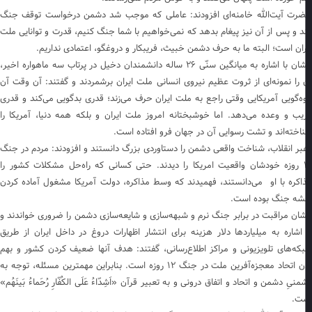
رت آیت‌الله خامنه‌ای افزودند: عاملی که موجب شد دشمن درخواست توقف جنگ
د و پس از آن نیز پیغام بدهد که نمی‌خواهیم با شما جنگ کنیم، قدرت و توانایی ملت
ران است؛ البته ما به حرف دشمن خبیث، فریبکار و دروغگو، اعتمادی نداریم.
ایشان با اشاره به میانگین سنّی ۲۶ ساله دانشمندان دخیل در پرتاب سه ماهواره اخیر،
 را نمونه‌ای از ثروت عظیم نیروی انسانی ملت ایران برشمردند و گفتند: آن وقت آن
وه‌گویی آمریکایی وقتی راجع به ملت ایران حرف می‌زند؛ قدری بدگویی می‌کند و قدری
یب و وعده می‌دهد. اما خوشبختانه امروز ملت ایران و بلکه همه دنیا، آمریکا را
اخته‌اند و تشت رسوایی آن در جهان فرو افتاده است.
بر انقلاب، شناخت واقعی دشمن را دستاوردی بزرگ دانستند و افزودند: مردم در جنگ
۱۲ روزه خودشان واقعیت امریکا را دیدند. حتی کسانی که راه‌حل مشکلات کشور را
اکره با او می‌دانستند، فهمیدند که وسط مذاکره، دولت آمریکا مشغول آماده کردن
شه جنگ بوده است.
شان مراقبت در برابر جنگ نرم و شبهه‌سازی و شایعه‌سازی دشمن را ضروری خواندند و
 اشاره به میلیاردها دلار هزینه برای انتشار اظهارات دروغ در داخل ایران از طریق
که‌های تلویزیونی و مراکز اطلاع‌رسانی، گفتند: هدف آنها ضعیف کردن کشور و بهم
زدن اتحاد معجزه‌آفرین ملت در جنگ ۱۲ روزه است. بنابراین مهمترین مسئله، توجه به
نیِ دشمن و اتحاد و اتفاق درونی و به تعبیر قرآن «اَشِدّاءُ عَلَی الکُفّارِ رُحَماءُ بَینَهُم»
ت.