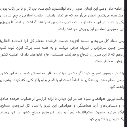
 ادامه داد: وقتی این ایمان، عزم، اراده، توانمندی، شجاعت، پای کار و پا در رکاب بودن
 مشاهده می‌کنیم، ایمان می‌آوریم که فرزندان راستین انقلاب اسلامی پرچم سرداران
رگی را که ما در این حادثه از دست دادیم، به زمین نخواهند گذاشت و قطعاً تا پیروزی
ایی جمهوری اسلامی ایران پیش خواهند رفت.
یس ستاد کل نیرو‌های مسلح افزود: خدمت فرمانده معظم کل قوا (مدظله العالی)
شتن چنین سربازانی را تبریک عرض می‌کنم و به همه ملت بزرگ ایران قوت قلب
‌دهم که تا این سربازان شجاع و قدرتمند هستند، اجازه نخواهند داد که امنیت کشور
یزمان به خطر بیفتد.
لشکر موسوی تصریح کرد: اگر دشمن مرتکب خطای محاسباتی شود و به این کشور
رضی انجام دهد، رزمندگان ما قطعاً دست او را قطع و او را از کاری که کرده، پشیمان
اهند کرد
مانده نیروی هوافضای سپاه هم در این دیدار، با ارائه گزارشی از عملیات «وعده صادق
» و دستاورد‌های آن، هماهنگی و هم‌افزایی این نیرو با ستاد کل نیرو‌های مسلح،
ارگاه مرکزی حضرت خاتم‌الانبیاء (ص) و سایر نیرو‌های مسلح کشور در این رویداد
رگ تاریخی را تشریح کرد.