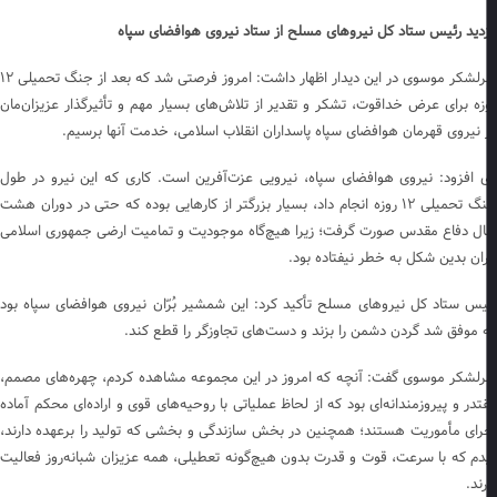
زدید رئیس ستاد کل نیرو‌های مسلح از ستاد نیروی هوافضای سپاه
سرلشکر موسوی در این دیدار اظهار داشت: امروز فرصتی شد که بعد از جنگ تحمیلی ۱۲
زه برای عرض خداقوت، تشکر و تقدیر از تلاش‌های بسیار مهم و تأثیرگذار عزیزان‌مان
 نیروی قهرمان هوافضای سپاه پاسداران انقلاب اسلامی، خدمت آنها برسیم.
 افزود: نیروی هوافضای سپاه، نیرویی عزت‌آفرین است. کاری که این نیرو در طول
جنگ تحمیلی ۱۲ روزه انجام داد، بسیار بزرگتر از کار‌هایی بوده که حتی در دوران هشت
ل دفاع مقدس صورت گرفت؛ زیرا هیچ‌گاه موجودیت و تمامیت ارضی جمهوری اسلامی
ران بدین شکل به خطر نیفتاده بود.
یس ستاد کل نیرو‌های مسلح تأکید کرد: این شمشیر بُرّان نیروی هوافضای سپاه بود
 موفق شد گردن دشمن را بزند و دست‌های تجاوزگر را قطع کند.
لشکر موسوی گفت: آنچه که امروز در این مجموعه مشاهده کردم، چهره‌های مصمم،
تدر و پیروزمندانه‌ای بود که از لحاظ عملیاتی با روحیه‌های قوی و اراده‌ای محکم آماده
رای مأموریت هستند؛ همچنین در بخش سازندگی و بخشی که تولید را برعهده دارند،
دم که با سرعت، قوت و قدرت بدون هیچ‌گونه تعطیلی، همه عزیزان شبانه‌روز فعالیت
ند.