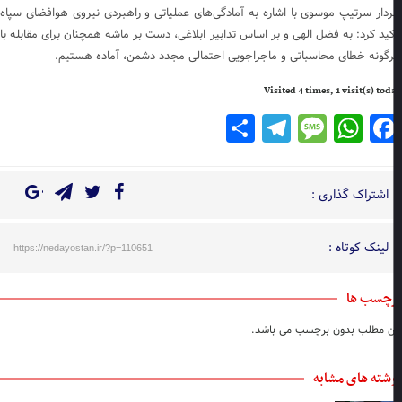
دار سرتیپ موسوی با اشاره به آمادگی‌های عملیاتی و راهبردی نیروی هوافضای سپاه
کید کرد: به فضل الهی و بر اساس تدابیر ابلاغی، دست بر ماشه همچنان برای مقابله با
گونه خطای محاسباتی و ماجراجویی احتمالی مجدد دشمن، آماده هستیم.
Visited 4 times, 1 visit(s) to
Telegram
Share
Message
WhatsApp
Facebook
اشتراک گذاری :
لینک کوتاه :
https://nedayostan.ir/?p=110651
چسب ها
ن مطلب بدون برچسب می باشد.
شته های مشابه