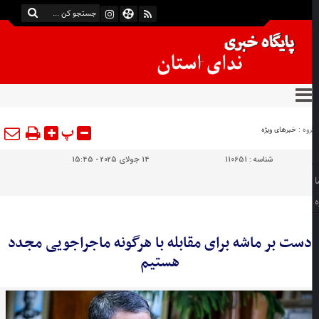
پ
وه :
خبرهای ویژه
شناسه :
110651
14 جولای 2025 - 15:45
دست بر ماشه برای مقابله با هرگونه ماجراجویی مجدد
هستیم