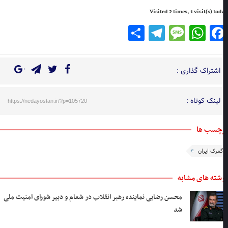
Visited 2 times, 1 visit(s) to
Telegram
Share
Message
WhatsApp
Facebook
اشتراک گذاری :
لینک کوتاه :
https://nedayostan.ir/?p=105720
چسب ها
گمرک ایران
شته های مشابه
محسن رضایی نماینده رهبر انقلاب در شعام و دبیر شورای امنیت ملی
شد