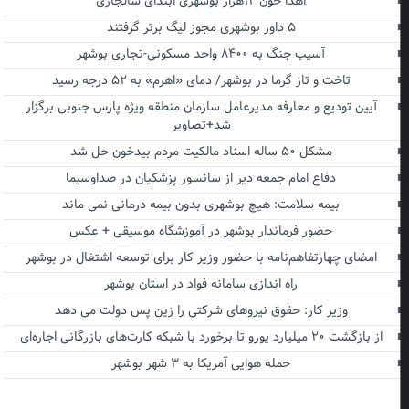
اهدا خون ۱۲هزار بوشهری ابتدای سالجاری
۵ داور بوشهری مجوز لیگ برتر گرفتند
آسیب جنگ به ۸۴۰۰ واحد مسکونی-تجاری بوشهر
تاخت و تاز گرما در بوشهر/ دمای «اهرم» به ۵۲ درجه رسید
آیین تودیع و معارفه مدیرعامل سازمان منطقه ویژه پارس جنوبی برگزار
شد+تصاویر
مشکل ۵۰ ساله اسناد مالکیت مردم بیدخون حل شد
دفاع امام جمعه دیر از سانسور پزشکیان در صداوسیما
بیمه سلامت: هیچ بوشهری بدون بیمه درمانی نمی ماند
حضور فرماندار بوشهر در آموزشگاه موسیقی + عکس
امضای چهارتفاهم‌نامه با حضور وزیر کار برای توسعه اشتغال در بوشهر
راه اندازی سامانه فواد در استان بوشهر
وزیر کار: حقوق نیروهای شرکتی را زین پس دولت می دهد
از بازگشت ۲۰ میلیارد یورو تا برخورد با شبکه کارت‌های بازرگانی اجاره‌ای
حمله هوایی آمریکا به ۳ شهر بوشهر