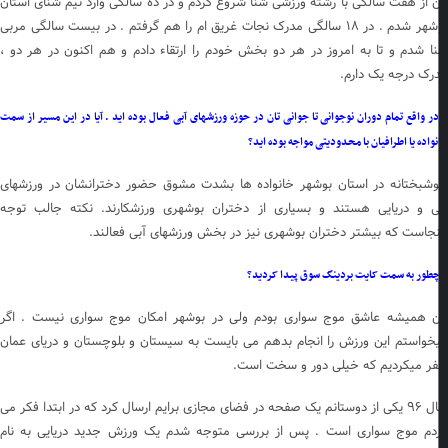
 از هفت سالگی با رشته ورزشی شنا شروع کردم و در ده سالگی وارد تیم شنای استان
بوشهر شدم . در ۱۸ سالگی مدرک نجات غریق ام را هم گرفتم . در بیست سالگی مربی
ا شدم و تا به امروز در هر دو بخش خودم را ارتقاء دادم و هم اکنون در هر دو ،
رک درجه یک دارم.
ر واقع تمام دوران نوجوانی تا جوانی تان در حوزه ورزشهای آبی فعال بوده اید . آیا در این مسیر از سمت
واده یا اطرافیان با محدودیتی مواجه بوده اید؟
شبختانه در استان بوشهر خانواده ها بشدت مشوق حضور دخترانشان در ورزشهای
ی و دریایی هستند و بسیاری از دختران بوشهری ورزشکارند. نکته جالب توجه
نجاست که بیشتر دختران بوشهری نیز در بخش ورزشهای آبی فعالند.
طور به سمت کایت بردینگ سوق پیدا کردید؟
 همیشه عاشق موج سواری بودم ولی در بوشهر امکان موج سواری نیست . اگر
خواستم این ورزش را انجام بدهم می بایست به سیستان و بلوچستان و دریای عمان
ر میکردیم که خیلی دور و سخت است.
سال ۹۶ یکی از دوستانم یک صفحه در فضای مجازی برایم ارسال کرد که در ابتدا فکر می
دم موج سواری است . پس از بررسی متوجه شدم یک ورزش جدید دریایی به نام