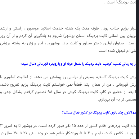
ایت بردینگ” است .
یار برایم جذاب بود . ظرف مدت یک هفته خدمت اساتید موسوی ، راستی و ارشد
ربیان بین المللی کایت بردینگ استان بوشهر) شروع به یادگیری آن کردم و از آن روز
 بعد ، بعنوان اولین دختر سیلور و کایت بردر بوشهری ، این ورزش به رشته ورزشی
لی ام تبدیل شده است.
ز چه زمانی تصمیم گرفتید کایت بردینگ را بشکل حرفه ای و با رویکرد قهرمانی دنبال کنید؟
زش کایت بردینگ گستره وسیعی از توانایی رو پوشش می دهد. از فعالیت آماتوری تا
زش قهرمانی . من از همان ابتدا قطعاً نمی خواستم کایت بردینگ برایم تفریح باشد،
اما بعد از حضور در کاپ کایت بردینگ کیش در سال ۹۸ تصمیم گرفتم بشکل جدی و
صصی تر به آن بپردازم.
م اکنون چند بانوی کایت بردینگ در کشور فعال هستند؟
تعداد کایت بردرهای خانم کشور از عدد ۱۵ نفر عبور کرده است. در بوشهر تا به امروز ۳
سیلور در کلاس کایت داریم و ۴ تا ۵ ورزشکار خانم هم در رده سنی ۲۰ تا ۳۰ سال در