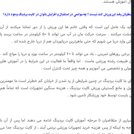
ل آموزش هستند.
نظرتان رشد این ورزش کند نیست ؟ چه موانعی در استقبال و افزایش بانوان در کایت بردینگ وجود دارد؟
ید یک عامل این است که وقتی خانم ها این ورزش را از دور تماشا میکنند از آن
وحشت میکنند . سرعت حرکت مان در آب می تواند تا ۵۰ کیلومتر در ساعت برسد یا
تی وارد دریا می شویم که حتی ماهرترین دریانوردان هم از دریا خارج شده اند .
در برخی روزهای تمرینی ، باد می تواند تا ۶۰ کیلومتر در ساعت بوزد و دریا را مواج کند .
ن طبیعت رشته ورزشی ماست . اما واقعاً ما فعالیت در این شرایط را در آموزش های
ولی و تخصصی می آموزیم و همه چیز تحت کنترل است .
ای ما کایت بردینگ در چنین شرایطی از رد شدن از خیابان کم خطرتر است.ما مهمترین
یل و مانع گسترش ورزش کایت بردینگ ، هزینه سنگین تجهیزات است که تماماً هم
 بایست توسط خود ورزشکار تامین شود .
یاری از متقاضیان تا مرحله آموزش کایت بردینگ ادامه می دهند اما پس از آن با
جه به اینکه از پس هزینه خرید تجهیزات ورزشی برنمی آیند ، از کایت بردینگ جدا می