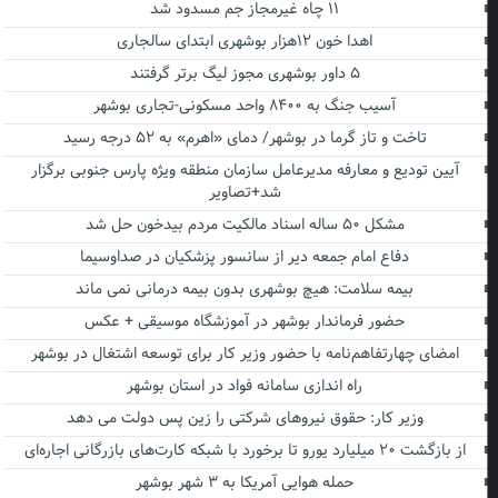
۱۱ چاه غیرمجاز جم مسدود شد
اهدا خون ۱۲هزار بوشهری ابتدای سالجاری
۵ داور بوشهری مجوز لیگ برتر گرفتند
آسیب جنگ به ۸۴۰۰ واحد مسکونی-تجاری بوشهر
تاخت و تاز گرما در بوشهر/ دمای «اهرم» به ۵۲ درجه رسید
آیین تودیع و معارفه مدیرعامل سازمان منطقه ویژه پارس جنوبی برگزار
شد+تصاویر
مشکل ۵۰ ساله اسناد مالکیت مردم بیدخون حل شد
دفاع امام جمعه دیر از سانسور پزشکیان در صداوسیما
بیمه سلامت: هیچ بوشهری بدون بیمه درمانی نمی ماند
حضور فرماندار بوشهر در آموزشگاه موسیقی + عکس
امضای چهارتفاهم‌نامه با حضور وزیر کار برای توسعه اشتغال در بوشهر
راه اندازی سامانه فواد در استان بوشهر
وزیر کار: حقوق نیروهای شرکتی را زین پس دولت می دهد
از بازگشت ۲۰ میلیارد یورو تا برخورد با شبکه کارت‌های بازرگانی اجاره‌ای
حمله هوایی آمریکا به ۳ شهر بوشهر