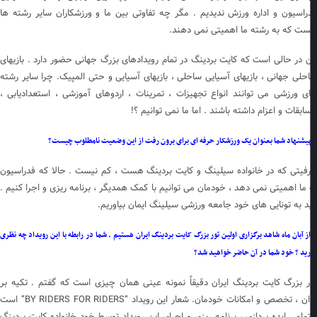
راسیون و اداره ورزش ندیدیم . مگر چه تفاوتی بین ما و ورزشکاران سایر رشته ها
ت که به رشته ما اهمیتی نمی دهند.
ن در حالی است که کایت بردینگ در تمام رویدادهای بزرگ جهانی حضور دارد . بازیهای
حلی جهانی ، بازیهای آسیایی ساحلی ، بازیهای آسیایی و حتی المپیک. چرا سایر رشته
ی ورزشی می توانند انواع تجهیزات ، تمرینات ، اردوهای آموزشی ، استعدادیابی ،
ابقات و اعزام داشته باشند . اما ما نمی توانیم ؟!
یشنهاد شما بعنوان یک ورزشکار حرفه ای برای برون رفت از این وضعیت نامطلوب چیست؟
فیتی که در خانواده سیلینگ و کایت بردینگ هست ، کم نیست . حالا که فدراسیون
 ما اهمیتی نمی دهد ، خودمان می توانیم با کمک همدیگر ، برنامه ریزی و اجرا کنیم .
ید به تونایی های خود جامعه ورزشی سیلینگ ایمان بیاوریم.
ز آبان ماه شاهد برگزاری اولین تور بزرگ کایت بردینگ ایران هستیم . شما در رابطه با این رویداد چه نظری
ید ؟ خود شما در آن حاضر خواهید شد؟
ر بزرگ کایت بردینگ ایران دقیقاً نمونه عینی همان چیزی است که گفتم . تکیه بر
توان ، تخصص و امکانات خودمان. شعار این رویداد “BY RIDERS FOR RIDERS” است
تمامی ایده پردازی ، برنامه ریزی و اجرای این رویداد توسط خود خانواده کایت بردینگ