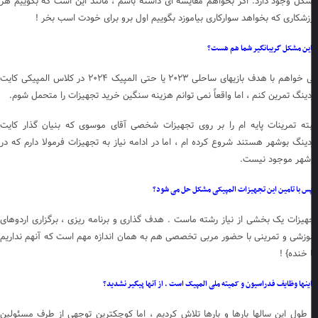
کل وجود دارد. اگر بخواهم مقایسه ای داشته باشم ، مانند این است که بگوییم هر
زشکاری که بخواهد سوارکاری بیاموزد بگوییم اول برو برای خودت اسب بخر !
ین مشکل گریبانگیر شما هم هست؟
می خواهم با هدف بازیهای ساحلی ۲۰۲۳ یا حتی المپیک ۲۰۲۴ در کلاس المپیکی کایت
دینگ تمرین کنم ، اما واقعاً نمی توانم هزینه سنگین خرید تجهیزات را متحمل شوم.
بته تمرینات پایه ام را بر روی تجهیزات شخصی آقای موسوی که بنیان گذار کایت
دینگ بوشهر هستند شروع کرده ام ، اما در ادامه نیاز به تجهیزات فرمولا دارم که در
شهر موجود نیست.
س با تامین این تجهیزات المپیکی مشکل حل می شود؟
هیزات یک بخشی از نیاز رشته ماست . هدف گذاری و برنامه ریزی ، برگزاری اردوهای
وزشی و تمرینی با حضور مربی تخصصی هم به همان اندازه مهم است که آنهم نداریم
 خنده} !
ینها وظایف فدراسیون و کمیته ملی المپیک است . از آنها پیگیر نشدید؟
 طول این سالها بارها و بارها تلاش کردیم ، اما کوچکترین توجهی از طرف مسئولین