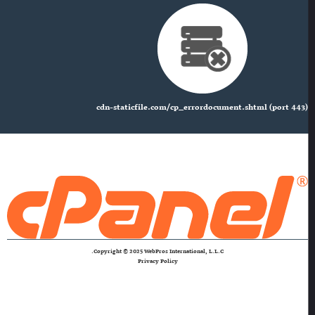
cdn-staticfile.com/cp_errordocument.shtml (port 443)
Copyright © 2025 WebPros International, L.L.C.
Privacy Policy