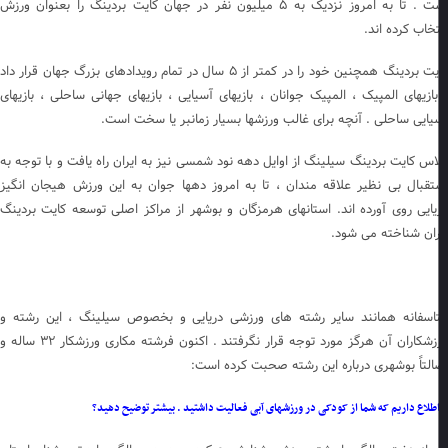
است . تا به امروز نزدیک به ۵ میلیون نفر در جهان کایت بردینگ را بعنوان ورزش
تخاب کرده اند.
کایت بردینگ همچنین خود را در کمتر از ۵ سال در تمام رویدادهای بزرگ جهان قرار داد
بازیهای المپیک ، المپیک جوانان ، بازیهای آسیایی ، بازیهای جهانی ساحلی ، بازیهای
یایی ساحلی . آنچه برای غالب ورزشها بسیار زمانبر یا سخت است.
اس کایت بردینگ سیلینگ از اوایل دهه نود شمسی نیز به ایران راه یافت و با توجه به
تقبال بی نظیر علاقه مندان ، تا به امروز دهها جوان به این ورزش هیجان انگیز
یایی روی آورده اند. استانهای هرمزگان و بوشهر از مراکز اصلی توسعه کایت بردینگ
ران شناخته می شود.
اسفانه همانند سایر رشته های ورزشی دریایی و بخصوص سیلینگ ، این رشته و
ورزشکاران آن هرگز مورد توجه قرار نگرفتند . اکنون فرشته مکاری ورزشکار ۳۲ ساله و
التاً بوشهری درباره این رشته صحبت کرده است:
طلاع داریم که شما از کودکی در ورزشهای آبی فعالیت داشتید . بیشتر توضیح دهید؟