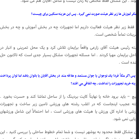
ند . این مشکل فقط مختص به زنان نیست و شامل آقایان هم می شود.
گر آموزش ها زیر نظر هیئت صورت نمی گیرد . پس این هزینه سنگین برای چیست؟
 فقط زیر نظر هیئت فعالیت داریم اما تجهیزات چه در بخش آموزش و چه در بخش
رینات تماماً شخصی است.
بته رئیس هیئت آقای زارعی واقعاً برایمان تلاش کرد و یک محل تمرینی و انبار در
حل برایمان مهیا کردند . اما مسئله تجهیزات مشکل بسیار جدی است که تاکنون حل
ده است .
س اگر مثلاً فردا یک نوجوان یا جوان مستعد و علاقه مند در بخش آقایان یا بانوان باشد اما توان پرداخت
نه خرید تجهیزات را نداشت ، چه اتفاقی می افتد؟
چ – باید برود خانه یا نهایتاً کایت بردینگ را از ساحل تماشا کند و حسرت بخورد .
ته عجیب اینجاست که در اغلب رشته های ورزشی تامین زیر ساخت و تجهیزات
زشی با اداره کل ورزش یا هیئت های ورزشی است ، اما احتمالاً این شامل ورزشهای
یایی نمی شود.
ن مشکل فقط محدود به بوشهر نیست و شما تمام خطوط ساحلی را بررسی کنید ، این