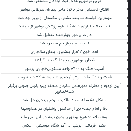
دربی بوشهری ها در لیگ آزادگان مشخص شد
افتتاح نخستین مرکز پرتودرمانی بیماران سرطانی بوشهر
مهمترین خواسته نماینده دشتی و تنگستان از وزیر بهداشت
طلب ۷۰۰ میلیاردی دانشگاه علوم پزشکی بوشهر از بیمه ها
ادارات بوشهر چهارشنبه تعطیل شد
۱۱ چاه غیرمجاز جم مسدود شد
اهدا خون ۱۲هزار بوشهری ابتدای سالجاری
۵ داور بوشهری مجوز لیگ برتر گرفتند
آسیب جنگ به ۸۴۰۰ واحد مسکونی-تجاری بوشهر
تاخت و تاز گرما در بوشهر/ دمای «اهرم» به ۵۲ درجه رسید
آیین تودیع و معارفه مدیرعامل سازمان منطقه ویژه پارس جنوبی برگزار
شد+تصاویر
مشکل ۵۰ ساله اسناد مالکیت مردم بیدخون حل شد
دفاع امام جمعه دیر از سانسور پزشکیان در صداوسیما
بیمه سلامت: هیچ بوشهری بدون بیمه درمانی نمی ماند
حضور فرماندار بوشهر در آموزشگاه موسیقی + عکس