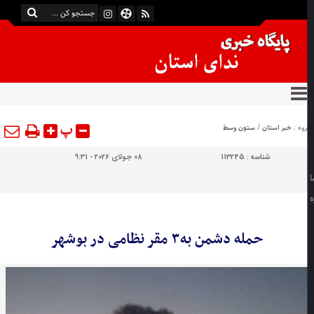
پ
وه :
خبر استان
/
ستون وسط
شناسه :
113245
08 جولای 2026 - 9:31
حمله دشمن به۳ مقر نظامی در بوشهر