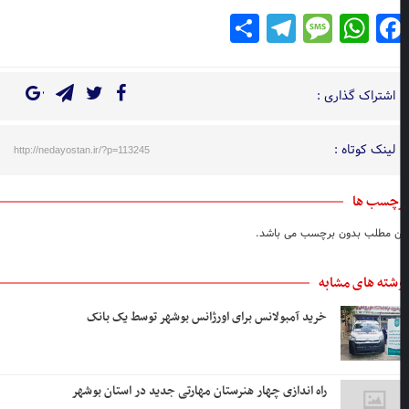
Telegram
Share
Message
WhatsApp
Facebook
اشتراک گذاری :
لینک کوتاه :
http://nedayostan.ir/?p=113245
چسب ها
ن مطلب بدون برچسب می باشد.
شته های مشابه
خرید آمبولانس برای اورژانس بوشهر توسط یک بانک
راه اندازی چهار هنرستان مهارتی جدید در استان بوشهر