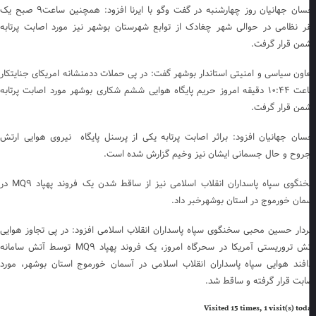
احسان جهانیان روز چهارشنبه در گفت وگو با ایرنا افزود: همچنین ساعت۹ صبح یک
ر نظامی در حوالی شهر چغادک از توابع شهرستان بوشهر نیز مورد اصابت پرتابه
من قرار گرفت.
اون سیاسی و امنیتی استاندار بوشهر گفت: در پی حملات ددمنشانه امریکای جنایتکار
ساعت ۱۰:۴۴ دقیقه امروز حریم پایگاه هوایی ششم شکاری بوشهر مورد اصابت پرتابه
من قرار گرفت.
سان جهانیان افزود: براثر اصابت پرتابه یکی از پرسنل پایگاه نیروی هوایی ارتش
روح و حال جسمانی ایشان نیز وخیم گزارش شده است.
سخنگوی سپاه پاسداران انقلاب اسلامی نیز از ساقط شدن یک فروند پهپاد MQ۹ در
مان خورموج در استان بوشهرخبر داد.
دار حسین محبی سخنگوی سپاه پاسداران انقلاب اسلامی افزود: در پی تجاوز هوایی
ارتش تروریستی آمریکا در سحرگاه امروز، یک فروند پهپاد MQ۹ توسط آتش سامانه
افند هوایی سپاه پاسداران انقلاب اسلامی در آسمان خورموج استان بوشهر، مورد
ابت قرار گرفته و ساقط شد.
Visited 15 times, 1 visit(s) to