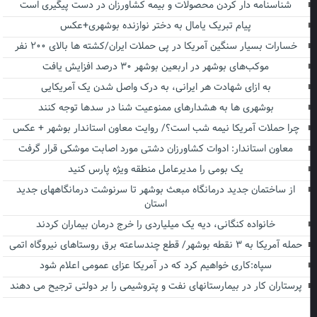
شناسنامه دار کردن محصولات و بیمه کشاورزان در دست پیگیری است
پیام تبریک یامال به دختر نوازنده بوشهری+عکس
خسارات بسیار سنگین آمریکا در پی حملات ایران/کشته ها بالای ۲۰۰ نفر
موکب‌های بوشهر در اربعین بوشهر ۳۰ درصد افزایش یافت
به ازای شهادت هر ایرانی، به درک واصل شدن یک آمریکایی
بوشهری ها به هشدارهای ممنوعیت شنا در سدها توجه کنند
چرا حملات آمریکا نیمه شب است؟/ روایت معاون استاندار بوشهر + عکس
معاون استاندار: ادوات کشاورزان دشتی مورد اصابت موشکی قرار گرفت
یک بومی را مدیرعامل منطقه ویژه پارس کنید
از ساختمان جدید درمانگاه مبعث بوشهر تا سرنوشت درمانگاههای جدید
استان
خانواده کنگانی، دیه یک میلیاردی را خرج درمان بیماران کردند
حمله آمریکا به ۳ نقطه بوشهر/ قطع چندساعته برق روستاهای نیروگاه اتمی
سپاه:کاری خواهیم کرد که در آمریکا عزای عمومی اعلام شود
پرستاران کار در بیمارستانهای نفت و پتروشیمی را بر دولتی ترجیح می دهند