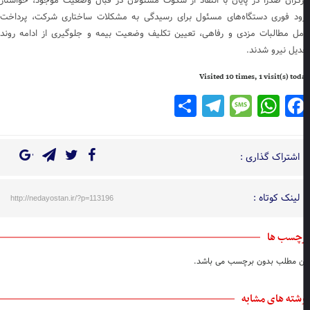
رگران صدرا در پایان با انتقاد از سکوت مسئولان در قبال وضعیت موجود، خواستار
ود فوری دستگاه‌های مسئول برای رسیدگی به مشکلات ساختاری شرکت، پرداخت
مل مطالبات مزدی و رفاهی، تعیین تکلیف وضعیت بیمه و جلوگیری از ادامه روند
دیل نیرو شدند.
Visited 10 times, 1 visit(s) to
Telegram
Share
Message
WhatsApp
Facebook
اشتراک گذاری :
لینک کوتاه :
http://nedayostan.ir/?p=113196
چسب ها
ن مطلب بدون برچسب می باشد.
شته های مشابه