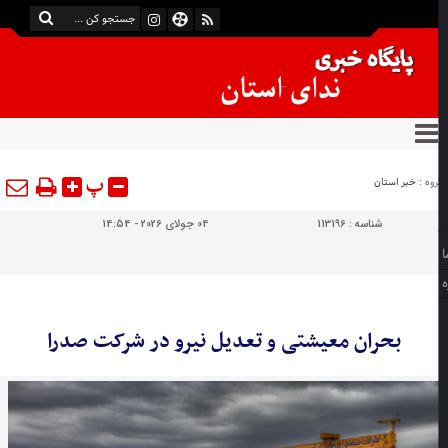
پ
وه :
خبر استان
شناسه :
113196
04 جولای 2026 - 14:54
بحران معیشتی و تعدیل نیرو در شرکت صدرا