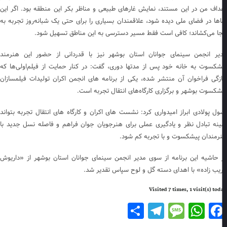
داف من در این مستند، نمایش غارهای طبیعی و مناظر بکر این منطقه بود. اگر این
اها در فضای ملی دیده شود، علاقمندان بسیاری را برای حتی یک شبانه‌روز تجربه به
جا می‌کشاند؛ کافی است فقط مسیر دسترسی به این مناطق تسهیل شود.
یر انجمن سینمای جوانان استان بوشهر نیز با قدردانی از حضور این هنرمند
شکسوت به خانه خود پس از مدتها دوری، گفت: در کنار حمایت از فیلم‌اولی‌ها که
ازگی فراخوان آن منتشر شده، یکی از برنامه های انجمن اکران تولیدات فیلمسازان
شکسوت بوشهر و برگزاری کارگاه‌های انتقال تجربه است.
ول پولادی ابراز امیدواری کرد: نشست های اکران و کارگاه های انتقال تجربه بتواند
ینه تبادل نظر و یادگیری عملی برای هنرجویان جوان فراهم و فاصله نسل جدید با
رمندان پیشکسوت و با تجربه کم شود.
 حاشیه این برنامه از سوی مدیر انجمن سینمای جوانان استان بوشهر از «داریوش
یب زاده» با اهدای دسته گل و لوح سپاس تقدیر شد.
Visited 7 times, 1 visit(s) to
Telegram
Share
Message
WhatsApp
Facebook