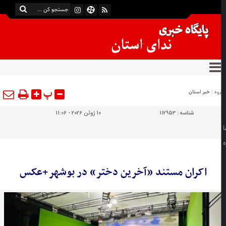
پ
وه :
خبر استان
شناسه :
112953
10 ژوئن 2026 - 11:06
اکران مستند «آخرین دختر» در بوشهر+عکس