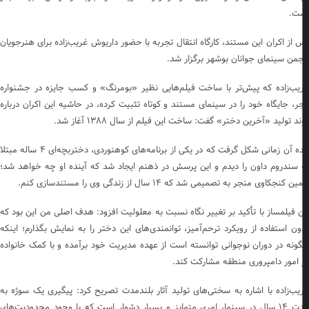
ت.
 از اکران این مستند، کارگاه انتقال تجربه با حضور داریوش غریب‌زاده برای هنرجویان
جمن سینمای جوانان بوشهر برگزار شد.
یب‌زاده که پیش‌تر با ساخت فیلم‌هایی نظیر «بومرنگ» و کسب جایزه در جشنواره
ر، جایگاه خود را در سینمای مستند و کوتاه تثبیت کرده، در حاشیه این اکران درباره
د تولید «آخرین دختر» گفت: ساخت این فیلم از سال ۱۳۸۸ آغاز شد.
ایده آن زمانی شکل گرفت که در یکی از برنامه‌های کوهنوردی، دختربچه‌ای ۴ ساله مبتلا
 سندروم داون را دیدم و این پرسش در ذهنم ایجاد شد که آینده او چه خواهد شد؛
 کنجکاوی منجر به تصمیمی شد که ۱۴ سال از زندگی وی را مستندسازی کنم.
ن فیلمساز با تأکید بر تغییر نگاه نسبت به معلولیت افزود: هدف اصلی من این بود که
ون استفاده از رویکرد ترحم‌آمیز، توانمندی‌های این دختر را به نمایش بگذارم؛ اینکه
ونه در دوران نوجوانی توانسته است از عهده مدیریت خود برآمده و با کمک خانواده
 امور دامپروری منطقه مشارکت کند.
یب‌زاده با اشاره به سختی‌های تولید آثار بلندمدت تصریح کرد: پیگیری یک سوژه به
مدت ۱۴ سال در سینما، امری متمایز و بسیار دشوار است که با وجود محدودیت‌های