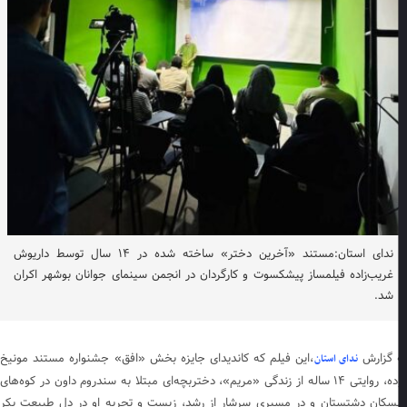
ندای استان:مستند «آخرین دختر» ساخته شده در ۱۴ سال توسط داریوش
غریب‌زاده فیلمساز پیشکسوت و کارگردان در انجمن سینمای جوانان بوشهر اکران
شد.
 گزارش
،این فیلم که کاندیدای جایزه بخش «افق» جشنواره مستند مونیخ
ندای استان
بوده، روایتی ۱۴ ساله از زندگی «مریم»، دختربچه‌ای مبتلا به سندروم داون در کوه‌های
سکان دشتستان و در مسیری سرشار از رشد، زیست و تجربه او در دل طبیعت بکر