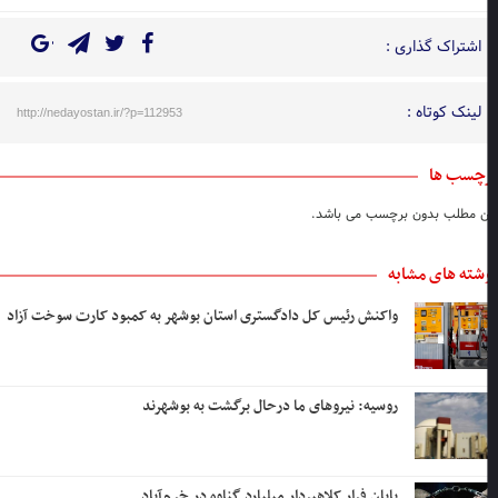
اشتراک گذاری :
لینک کوتاه :
http://nedayostan.ir/?p=112953
چسب ها
ن مطلب بدون برچسب می باشد.
شته های مشابه
واکنش رئیس کل دادگستری استان بوشهر به کمبود کارت سوخت آزاد
روسیه: نیروهای ما درحال برگشت به بوشهرند
پایان فرار کلاهبردار میلیارد گناوه در خرم‌آباد