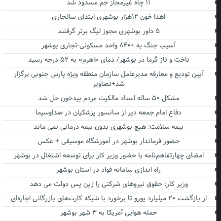
۱۱ چاه غیرمجاز جم مسدود شد
اهدا خون ۱۲هزار بوشهری ابتدای سالجاری
۵ داور بوشهری مجوز لیگ برتر گرفتند
آسیب جنگ به ۸۴۰۰ واحد مسکونی-تجاری بوشهر
تاخت و تاز گرما در بوشهر/ دمای «اهرم» به ۵۲ درجه رسید
آیین تودیع و معارفه مدیرعامل سازمان منطقه ویژه پارس جنوبی برگزار
شد+تصاویر
مشکل ۵۰ ساله اسناد مالکیت مردم بیدخون حل شد
دفاع امام جمعه دیر از سانسور پزشکیان در صداوسیما
بیمه سلامت: هیچ بوشهری بدون بیمه درمانی نمی ماند
حضور فرماندار بوشهر در آموزشگاه موسیقی + عکس
امضای چهارتفاهم‌نامه با حضور وزیر کار برای توسعه اشتغال در بوشهر
راه اندازی سامانه فواد در استان بوشهر
وزیر کار: حقوق نیروهای شرکتی را زین پس دولت می دهد
از بازگشت ۲۰ میلیارد یورو تا برخورد با شبکه کارت‌های بازرگانی اجاره‌ای
حمله هوایی آمریکا به ۳ شهر بوشهر