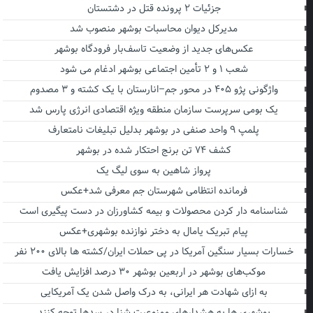
جزئیات ۲ پرونده قتل در دشتستان
مدیرکل دیوان محاسبات بوشهر منصوب شد
عکس‌های جدید از وضعیت تاسف‌بار فرودگاه بوشهر
شعب ۱ و ۲ تأمین اجتماعی بوشهر ادغام می شود
واژگونی پژو ۴۰۵ در محور جم–انارستان با یک کشته و ۳ مصدوم
یک بومی سرپرست سازمان منطقه ویژه اقتصادی انرژی پارس شد
پلمپ ۹ واحد صنفی در بوشهر بدلیل تبلیغات نامتعارف
کشف ۷۴ تن برنج احتکار شده در بوشهر
پرواز شاهین به سوی لیگ یک
فرمانده انتظامی شهرستان جم معرفی شد+عکس
شناسنامه دار کردن محصولات و بیمه کشاورزان در دست پیگیری است
پیام تبریک یامال به دختر نوازنده بوشهری+عکس
خسارات بسیار سنگین آمریکا در پی حملات ایران/کشته ها بالای ۲۰۰ نفر
موکب‌های بوشهر در اربعین بوشهر ۳۰ درصد افزایش یافت
به ازای شهادت هر ایرانی، به درک واصل شدن یک آمریکایی
بوشهری ها به هشدارهای ممنوعیت شنا در سدها توجه کنند