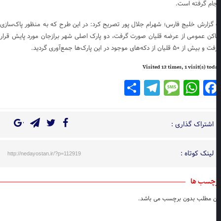
جام گرفته است.
 گزارش خلیج فارس؛ شهرام جلال پور تصریح کرد: در این طرح که به منظور پاک‌سازی
اکن عمومی از عرضه قلیان صورت گرفت، دو پارک اصلی شهر برازجان مورد پایش قرار
ش از ۵۰ قلیان از دکه‌های موجود در این پارک‌ها جمع‌آوری گردید.
Visited 12 times, 1 visit(s) to
Telegram
Share
Message
WhatsApp
Facebook
اشتراک گذاری :
لینک کوتاه :
http://nedayostan.ir/?p=112919
چسب ها
ن مطلب بدون برچسب می باشد.