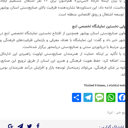
وی با بیان اینکه کارگاه «سی‌نیز» هم‌اکنون برای ۲۳ نفر اشتغال مستقیم ایجاد
ده‌است، ادامه داد: این دستاوردها نشان‌دهنده ظرفیت بالای صنایع‌دستی استان بوشهر
 توسعه اشتغال و رونق اقتصادی منطقه است.
پایی نخستین نمایشگاه تخصصی لنج
اون صنایع‌دستی استان بوشهر همچنین از افتتاح نخستین نمایشگاه تخصصی لنج در
شهر خبر داد و گفت: این نمایشگاه با هدف معرفی و بازنمایی ظرفیت‌های فرهنگی و
ری مرتبط با دریانوردی سنتی و صنایع‌دستی دریامحور برگزار شده‌است.
زه با تأکید بر اینکه حمایت از هنرمندان صنایع‌دستی اولویت راهبردی این اداره‌کل
ت، اضافه کرد: حفظ هویت فرهنگی و هنری این استان از طریق ترویج این صنایع،
اوه بر غنای فرهنگی، می‌تواند زمینه‌ساز توسعه بازار و افزایش درآمد هنرمندان بومی
شد.
Visited 8 times, 1 visit(s) to
Telegram
Share
Message
WhatsApp
Facebook
ع خبر : ایرنا
اشتراک گذاری :