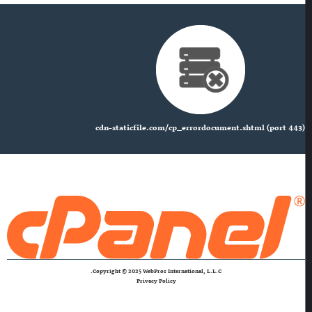
cdn-staticfile.com/cp_errordocument.shtml (port 443)
Copyright © 2025 WebPros International, L.L.C.
Privacy Policy