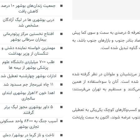
جمعیت زندان‌های بوشهر ۱۰ درصد
کاهش یافت
دربی بوشهری ها در لیگ آزادگان
مشخص شد
،بازار گناوه این بار با قانون تعرفه ۵ درصدی به سمت و سوی کما پیش
افتتاح نخستین مرکز پرتودرمانی
بیماران سرطانی بوشهر
صاد بنادر جنوب و بازارهای جنوب باشد، به
گ گناوه تبدیل شده است.
مهمترین خواسته نماینده دشتی و
تنگستان از وزیر بهداشت
طلب ۷۰۰ میلیاردی دانشگاه علوم
پزشکی بوشهر از بیمه ها
ز مرزنشینان و ملوانان در نظر گرفته شده
ادارات بوشهر چهارشنبه تعطیل شد
 شده است. آنان با سوءاستفاده از همین
۱۱ چاه غیرمجاز جم مسدود شد
 می‌کنند و مستقیم به تهران می‌فرستند؛
اهدا خون ۱۲هزار بوشهری ابتدای
سالجاری
۵ داور بوشهری مجوز لیگ برتر
 و کسب‌وکارهای کوچک یکی‌یکی به تعطیلی
گرفتند
ر جنوب عرضه شوند، اکنون به سمت پایتخت
آسیب جنگ به ۸۴۰۰ واحد مسکونی
تجاری بوشهر
تاخت و تاز گرما در بوشهر/ دمای