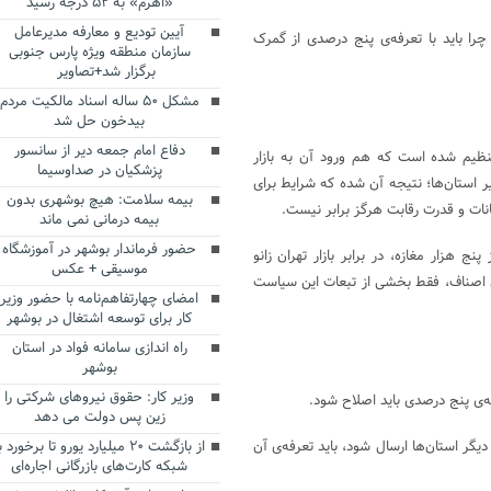
«اهرم» به ۵۲ درجه رسید
آیین تودیع و معارفه مدیرعامل
چرا باید با تعرفه‌ی پنج درصدی از گمرک
سازمان منطقه ویژه پارس جنوبی
برگزار شد+تصاویر
مشکل ۵۰ ساله اسناد مالکیت مردم
بیدخون حل شد
دفاع امام جمعه دیر از سانسور
 تنظیم شده است که هم ورود آن به بازار
پزشکیان در صداوسیما
ستان‌ها؛ نتیجه آن شده که شرایط برای
بیمه سلامت: هیچ بوشهری بدون
نات و قدرت رقابت هرگز برابر نیست.
بیمه درمانی نمی ماند
حضور فرماندار بوشهر در آموزشگاه
 پنج هزار مغازه، در برابر بازار تهران زانو
موسیقی + عکس
ی اصناف، فقط بخشی از تبعات این سیاست
امضای چهارتفاهم‌نامه با حضور وزیر
کار برای توسعه اشتغال در بوشهر
راه اندازی سامانه فواد در استان
بوشهر
وزیر کار: حقوق نیروهای شرکتی را
فه‌ی پنج درصدی باید اصلاح شود.
زین پس دولت می دهد
دیگر استان‌ها ارسال شود، باید تعرفه‌ی آن
از بازگشت ۲۰ میلیارد یورو تا برخورد ب
شبکه کارت‌های بازرگانی اجاره‌ای