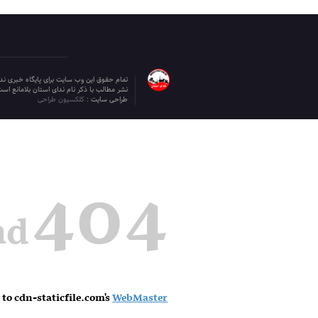
تمام حقوق این وب سایت برای پایگاه خبری ن
نشر مطالب با ذکر نام ندای استان بلامانع است
طراحی سایت :
کلکسیون طراحی
404
nd
 to cdn-staticfile.com's
WebMaster