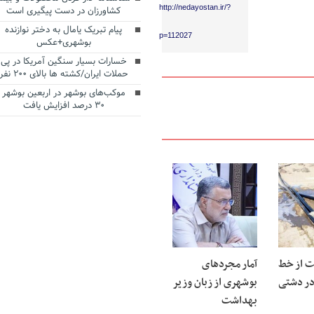
http://nedayostan.ir/?
کشاورزان در دست پیگیری است
پیام تبریک یامال به دختر نوازنده
p=112027
بوشهری+عکس
خسارات بسیار سنگین آمریکا در پی
حملات ایران/کشته ها بالای ۲۰۰ نفر
موکب‌های بوشهر در اربعین بوشهر
۳۰ درصد افزایش یافت
ت از خط
آمار مجردهای
در دشتی
بوشهری از زبان وزیر
بهداشت