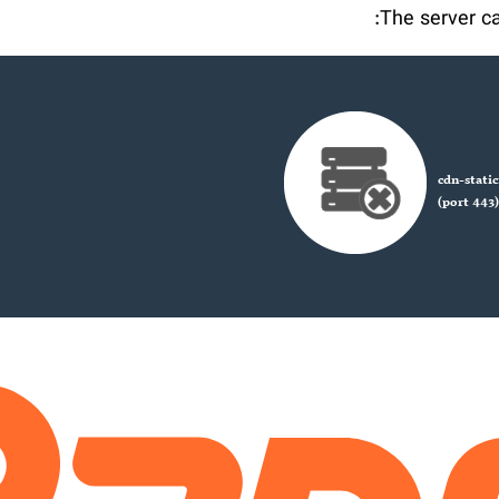
The server ca
cdn-stati
(port 443