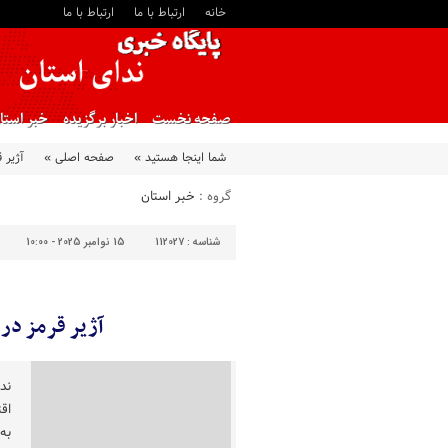
خانه
ارتباط با ما
ارتباط با ما
صفحه نخست
اخبار برگزیده
خبر استا
شما اینجا هستید »
صفحه اصلی »
آژیر ق
گروه :
خبر استان
شناسه :
112027
15 نوامبر 2025 - 10:00
آژیر قرمز در ب
ند
اق
به 