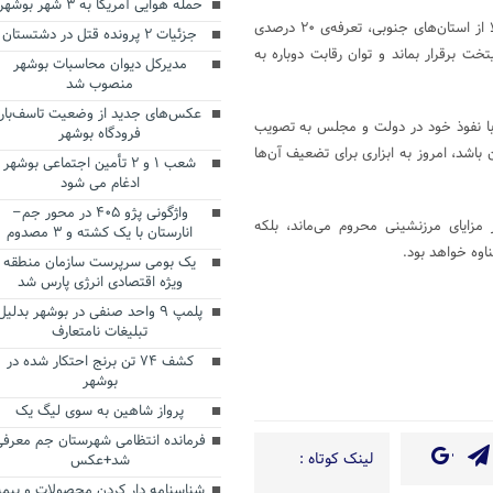
حمله هوایی آمریکا به ۳ شهر بوشهر
پیشنهاد مشخص این است که برای خروج کالا از استان‌های جنوبی، تعرفه‌ی ۲۰ درصدی
جزئیات ۲ پرونده قتل در دشتستان
خت برقرار بماند و توان رقابت دوباره به
مدیرکل دیوان محاسبات بوشهر
منصوب شد
عکس‌های جدید از وضعیت تاسف‌بار
 با نفوذ خود در دولت و مجلس به تصویب
فرودگاه بوشهر
ن باشد، امروز به ابزاری برای تضعیف آن‌ها
شعب ۱ و ۲ تأمین اجتماعی بوشهر
ادغام می شود
واژگونی پژو ۴۰۵ در محور جم–
 مزایای مرزنشینی محروم می‌ماند، بلکه
انارستان با یک کشته و ۳ مصدوم
اوه خواهد بود.
یک بومی سرپرست سازمان منطقه
ویژه اقتصادی انرژی پارس شد
پلمپ ۹ واحد صنفی در بوشهر بدلیل
Te
Sh
تبلیغات نامتعارف
کشف ۷۴ تن برنج احتکار شده در
بوشهر
پرواز شاهین به سوی لیگ یک
فرمانده انتظامی شهرستان جم معرفی
لینک کوتاه :
شد+عکس
شناسنامه دار کردن محصولات و بیمه