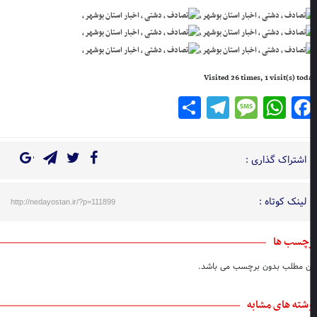
Visited 26 times, 1 visit(s) to
Telegram
Share
Message
WhatsApp
Facebook
اشتراک گذاری :
لینک کوتاه :
http://nedayostan.ir/?p=111899
چسب ها
ن مطلب بدون برچسب می باشد.
شته های مشابه