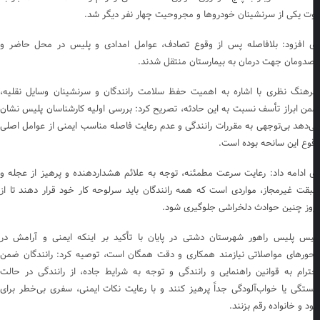
ت یکی از سرنشینان خودروها و مجروحیت چهار نفر دیگر شد.
 افزود: بلافاصله پس از وقوع تصادف، عوامل امدادی و پلیس در محل حاضر و
دومان جهت درمان به بیمارستان منتقل شدند.
هنگ نظری با اشاره به اهمیت حفظ سلامت رانندگان و سرنشینان وسایل نقلیه،
ن ابراز تأسف نسبت به این حادثه، تصریح کرد: بررسی اولیه کارشناسان پلیس نشان
‌دهد بی‌توجهی به مقررات رانندگی و عدم رعایت فاصله مناسب ایمنی از عوامل اصلی
وع این سانحه بوده است.
 ادامه داد: رعایت سرعت مطمئنه، توجه به علائم هشداردهنده و پرهیز از عجله و
قت غیرمجاز، مواردی است که همه رانندگان باید سرلوحه کار خود قرار دهند تا از
وز چنین حوادث دلخراشی جلوگیری شود.
یس پلیس راهور شهرستان دشتی در پایان با تأکید بر اینکه ایمنی و آرامش در
ورهای مواصلاتی نیازمند همکاری و دقت همگان است، توصیه کرد: رانندگان ضمن
ترام به قوانین راهنمایی و رانندگی و توجه به شرایط جاده، از رانندگی در حالت
تگی یا خواب‌آلودگی جداً پرهیز کنند و با رعایت نکات ایمنی، سفری بی‌خطر برای
د و خانواده رقم بزنند.