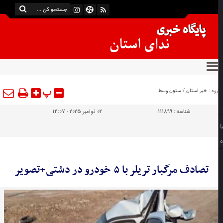
پ
وه :
خبر استان
/
ستون وسط
شناسه :
111899
02 نوامبر 2025 - 14:07
تصادف مرگبار تریلر با ۵ خودرو در دشتی+تصویر