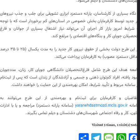
رستان‌های دشتستان و دیلم می‌شود.
 نگاه بسیاری از کارشناسان، یارانه دستمزد ابزاری تشویقی برای جلب و جذب نیروهای
ر جدید توسط کارفرمایان بخش خصوصی در استان‌های کم برخوردار است که با توجه
 شرایط امروز بازار کار اجرای آن می‌تواند نیاز اشتغال بسیاری از جوانان و فارغ
تحصیلان جویای کار و بنگاه‌های اقتصادی را مرتفع کند.
در این طرح دولت بخشی از حقوق نیروی کار جدید را به مدت یکسال (۲۵ تا ۳۵ درصد
اقل دستمزد مصوب) به کارفرمایان پرداخت می‌کند.
معه هدف این طرح شامل فارغ‌التحصیلان دانشگاهی جویای کار، زنان، مددجویان
بود یافته، افراد کم‌توان ذهنی و جسمی و آزادشدگان از زندان است که پس از ثبت‌نام
 سامانه مربوط و تأیید شرایط، امکان بهره‌مندی از این حمایت را خواهند داشت.
قاضیان و کارفرمایان برای ثبت‌نام و بهره‌مندی از این طرح می‌توانند به
مانه
yaranehdastmozd.mcls.gov.ir
(سامانه یارانه دستمزد) مراجعه و یا با ادارات
اون، کار و رفاه اجتماعی شهرستان‌های دشتستان و دیلم تماس بگیرند.
Visited 3 times, 1 visit(s) to
Telegram
Share
Message
WhatsApp
Facebook