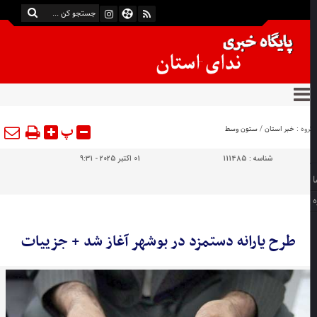
پ
وه :
خبر استان
/
ستون وسط
شناسه :
111485
01 اکتبر 2025 - 9:31
طرح یارانه دستمزد در بوشهر آغاز شد + جزییات