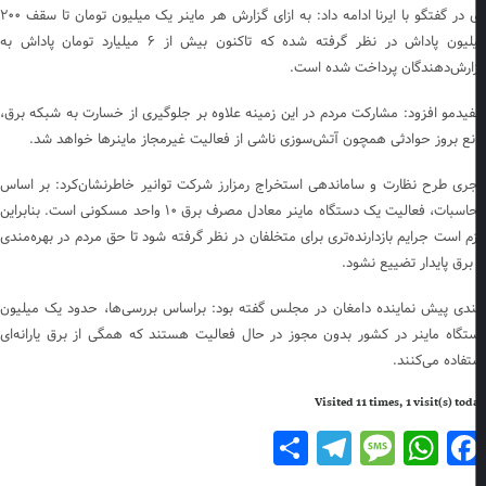
وی در گفتگو با ایرنا ادامه داد: به ازای گزارش هر ماینر یک میلیون تومان تا سقف ۲۰۰
میلیون پاداش در نظر گرفته شده که تاکنون بیش از ۶ میلیارد تومان پاداش به
ارش‌دهندگان پرداخت شده است.
یدمو افزود: مشارکت مردم در این زمینه علاوه بر جلوگیری از خسارت به شبکه برق،
نع بروز حوادثی همچون آتش‌سوزی ناشی از فعالیت غیرمجاز ماینرها خواهد شد.
ری طرح نظارت و ساماندهی استخراج رمزارز شرکت توانیر خاطرنشان‌کرد: بر اساس
محاسبات، فعالیت یک دستگاه ماینر معادل مصرف برق ۱۰ واحد مسکونی است. بنابراین
زم است جرایم بازدارنده‌تری برای متخلفان در نظر گرفته شود تا حق مردم در بهره‌مندی
 برق پایدار تضییع نشود.
دی پیش نماینده دامغان در مجلس گفته بود: براساس بررسی‌ها، حدود یک میلیون
تگاه ماینر در کشور بدون مجوز در حال فعالیت هستند که همگی از برق یارانه‌ای
تفاده می‌کنند.
Visited 11 times, 1 visit(s) to
Telegram
Share
Message
WhatsApp
Facebook