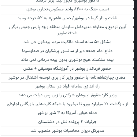
۵ داور بوشهری مجوز لیگ برتر گرفتند
آسیب جنگ به ۸۴۰۰ واحد مسکونی-تجاری بوشهر
تاخت و تاز گرما در بوشهر/ دمای «اهرم» به ۵۲ درجه رسید
آیین تودیع و معارفه مدیرعامل سازمان منطقه ویژه پارس جنوبی برگزار
شد+تصاویر
مشکل ۵۰ ساله اسناد مالکیت مردم بیدخون حل شد
دفاع امام جمعه دیر از سانسور پزشکیان در صداوسیما
بیمه سلامت: هیچ بوشهری بدون بیمه درمانی نمی ماند
حضور فرماندار بوشهر در آموزشگاه موسیقی + عکس
امضای چهارتفاهم‌نامه با حضور وزیر کار برای توسعه اشتغال در بوشهر
راه اندازی سامانه فواد در استان بوشهر
وزیر کار: حقوق نیروهای شرکتی را زین پس دولت می دهد
از بازگشت ۲۰ میلیارد یورو تا برخورد با شبکه کارت‌های بازرگانی اجاره‌ای
حمله هوایی آمریکا به ۳ شهر بوشهر
جزئیات ۲ پرونده قتل در دشتستان
مدیرکل دیوان محاسبات بوشهر منصوب شد