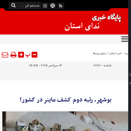
پ
وه :
خبر استان
/
ستون وسط
شناسه :
111161
03 سپتامبر 2025 - 15:55
بوشهر، رتبه دوم کشف ماینر در کشور!