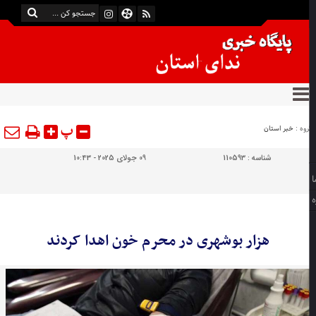
پ
وه :
خبر استان
شناسه :
110593
09 جولای 2025 - 10:43
هزار بوشهری در محرم خون اهدا کردند