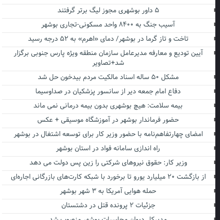
۵ داور بوشهری مجوز لیگ برتر گرفتند
آسیب جنگ به ۸۴۰۰ واحد مسکونی-تجاری بوشهر
تاخت و تاز گرما در بوشهر/ دمای «اهرم» به ۵۲ درجه رسید
آیین تودیع و معارفه مدیرعامل سازمان منطقه ویژه پارس جنوبی برگزار
شد+تصاویر
مشکل ۵۰ ساله اسناد مالکیت مردم بیدخون حل شد
دفاع امام جمعه دیر از سانسور پزشکیان در صداوسیما
بیمه سلامت: هیچ بوشهری بدون بیمه درمانی نمی ماند
حضور فرماندار بوشهر در آموزشگاه موسیقی + عکس
امضای چهارتفاهم‌نامه با حضور وزیر کار برای توسعه اشتغال در بوشهر
راه اندازی سامانه فواد در استان بوشهر
وزیر کار: حقوق نیروهای شرکتی را زین پس دولت می دهد
از بازگشت ۲۰ میلیارد یورو تا برخورد با شبکه کارت‌های بازرگانی اجاره‌ای
حمله هوایی آمریکا به ۳ شهر بوشهر
جزئیات ۲ پرونده قتل در دشتستان
مدیرکل دیوان محاسبات بوشهر منصوب شد