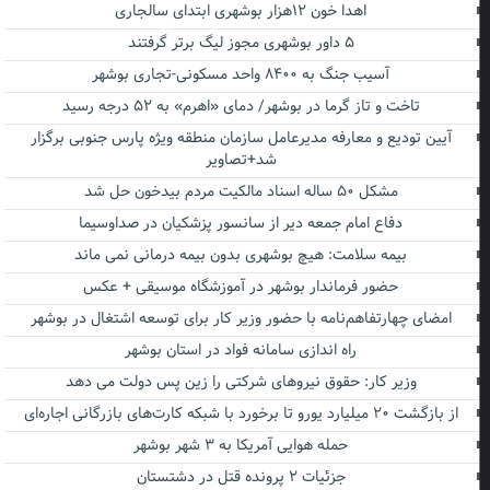
اهدا خون ۱۲هزار بوشهری ابتدای سالجاری
۵ داور بوشهری مجوز لیگ برتر گرفتند
آسیب جنگ به ۸۴۰۰ واحد مسکونی-تجاری بوشهر
تاخت و تاز گرما در بوشهر/ دمای «اهرم» به ۵۲ درجه رسید
آیین تودیع و معارفه مدیرعامل سازمان منطقه ویژه پارس جنوبی برگزار
شد+تصاویر
مشکل ۵۰ ساله اسناد مالکیت مردم بیدخون حل شد
دفاع امام جمعه دیر از سانسور پزشکیان در صداوسیما
بیمه سلامت: هیچ بوشهری بدون بیمه درمانی نمی ماند
حضور فرماندار بوشهر در آموزشگاه موسیقی + عکس
امضای چهارتفاهم‌نامه با حضور وزیر کار برای توسعه اشتغال در بوشهر
راه اندازی سامانه فواد در استان بوشهر
وزیر کار: حقوق نیروهای شرکتی را زین پس دولت می دهد
از بازگشت ۲۰ میلیارد یورو تا برخورد با شبکه کارت‌های بازرگانی اجاره‌ای
حمله هوایی آمریکا به ۳ شهر بوشهر
جزئیات ۲ پرونده قتل در دشتستان