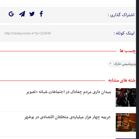
اشتراک گذاری :
لینک کوتاه :
http://nedayostan.ir/?p=110549
چسب ها
پتروشیمی خارک
شته های مشابه
میدان داری مردم چغادک در اجتماعات شبانه +تصویر
جریمه چهار هزار میلیاردی متخلفان اقتصادی در بوشهر