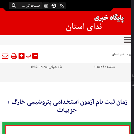
پ
وه :
خبر استان
شناسه :
110549
05 جولای 2025 - 11:15
زمان ثبت نام آزمون استخدامی پتروشیمی خارگ +
جزییات