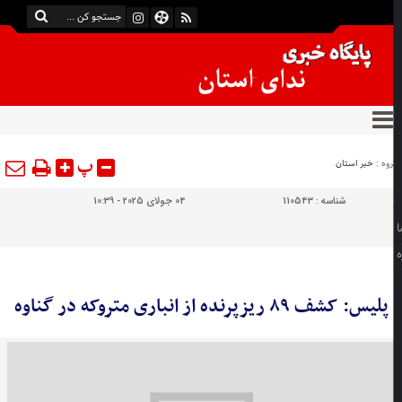
پ
وه :
خبر استان
شناسه :
110543
04 جولای 2025 - 10:39
پلیس: کشف ۸۹ ریزپرنده از انباری متروکه در گناوه