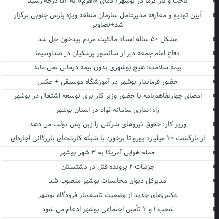
تاخت و تاز گرما در بوشهر/ دمای «اهرم» به ۵۲ درجه رسید
آیین تودیع و معارفه مدیرعامل سازمان منطقه ویژه پارس جنوبی برگزار
شد+تصاویر
مشکل ۵۰ ساله اسناد مالکیت مردم بیدخون حل شد
دفاع امام جمعه دیر از سانسور پزشکیان در صداوسیما
بیمه سلامت: هیچ بوشهری بدون بیمه درمانی نمی ماند
حضور فرماندار بوشهر در آموزشگاه موسیقی + عکس
امضای چهارتفاهم‌نامه با حضور وزیر کار برای توسعه اشتغال در بوشهر
راه اندازی سامانه فواد در استان بوشهر
وزیر کار: حقوق نیروهای شرکتی را زین پس دولت می دهد
از بازگشت ۲۰ میلیارد یورو تا برخورد با شبکه کارت‌های بازرگانی اجاره‌ای
حمله هوایی آمریکا به ۳ شهر بوشهر
جزئیات ۲ پرونده قتل در دشتستان
مدیرکل دیوان محاسبات بوشهر منصوب شد
عکس‌های جدید از وضعیت تاسف‌بار فرودگاه بوشهر
شعب ۱ و ۲ تأمین اجتماعی بوشهر ادغام می شود