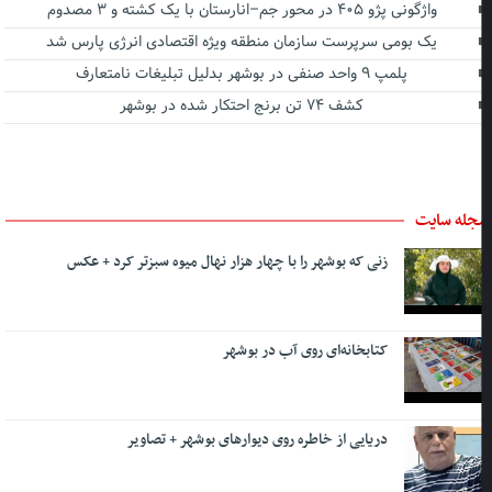
واژگونی پژو ۴۰۵ در محور جم–انارستان با یک کشته و ۳ مصدوم
یک بومی سرپرست سازمان منطقه ویژه اقتصادی انرژی پارس شد
پلمپ ۹ واحد صنفی در بوشهر بدلیل تبلیغات نامتعارف
کشف ۷۴ تن برنج احتکار شده در بوشهر
جله سایت
زنی که بوشهر را با چهار هزار نهال میوه سبزتر کرد + عکس
کتابخانه‌ای روی آب در بوشهر
دریایی از خاطره روی دیوارهای بوشهر + تصاویر