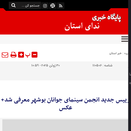
پ
وه :
خبر استان
شناسه :
110506
30 ژوئن 2025 - 10:59
ییس جدید انجمن سینمای جوانان بوشهر معرفی شد+
عکس