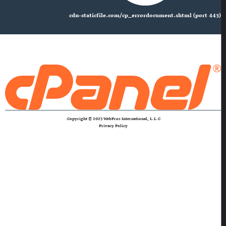
cdn-staticfile.com/cp_errordocument.shtml (port 443)
Copyright © 2025 WebPros International, L.L.C.
Privacy Policy