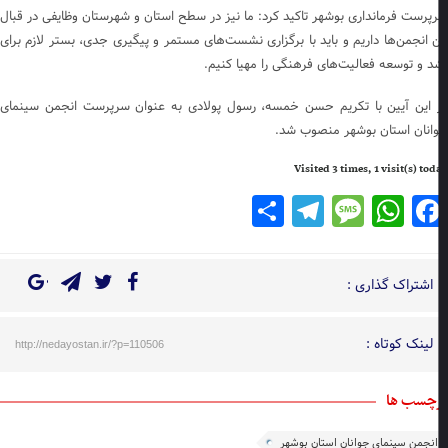
پرست فرمانداری بوشهر تاکید کرد: ما نیز در سطح استان و شهرستان وظایفی در قبال
ن انجمن‌ها داریم و باید با برگزاری نشست‌های مستمر و پیگیری جدی، بستر لازم برای
د و توسعه فعالیت‌های فرهنگی را مهیا کنیم.
 این آیین با تکریم حسن خمسه، رسول پولادی به عنوان سرپرست انجمن سینمای
انان استان بوشهر منصوب شد.
Visited 3 times, 1 visit(s) to
Telegram
Share
Message
WhatsApp
Facebook
اشتراک گذاری :
لینک کوتاه :
http://nedayostan.ir/?p=110506
چسب ها
انجمن سینمای جوانان استان بوشهر