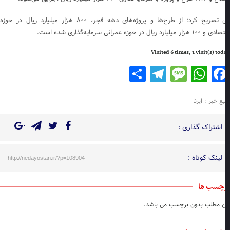
وی تصریح کرد: از طرح‌ها و پروژه‌های دهه فجر، ۸۰۰ هزار میلیارد ریال در حوزه
۱ هزار میلیارد ریال در حوزه عمرانی سرمایه‌گذاری شده است.
Visited 6 times, 1 visit(s) to
Telegram
Share
Message
WhatsApp
Facebook
ع خبر : ایرنا
اشتراک گذاری :
لینک کوتاه :
http://nedayostan.ir/?p=108904
چسب ها
ن مطلب بدون برچسب می باشد.