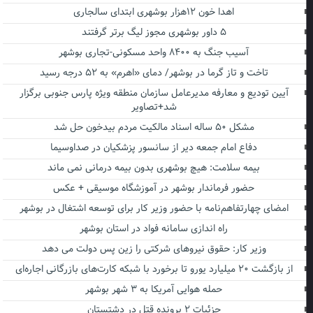
اهدا خون ۱۲هزار بوشهری ابتدای سالجاری
۵ داور بوشهری مجوز لیگ برتر گرفتند
آسیب جنگ به ۸۴۰۰ واحد مسکونی-تجاری بوشهر
تاخت و تاز گرما در بوشهر/ دمای «اهرم» به ۵۲ درجه رسید
آیین تودیع و معارفه مدیرعامل سازمان منطقه ویژه پارس جنوبی برگزار
شد+تصاویر
مشکل ۵۰ ساله اسناد مالکیت مردم بیدخون حل شد
دفاع امام جمعه دیر از سانسور پزشکیان در صداوسیما
بیمه سلامت: هیچ بوشهری بدون بیمه درمانی نمی ماند
حضور فرماندار بوشهر در آموزشگاه موسیقی + عکس
امضای چهارتفاهم‌نامه با حضور وزیر کار برای توسعه اشتغال در بوشهر
راه اندازی سامانه فواد در استان بوشهر
وزیر کار: حقوق نیروهای شرکتی را زین پس دولت می دهد
از بازگشت ۲۰ میلیارد یورو تا برخورد با شبکه کارت‌های بازرگانی اجاره‌ای
حمله هوایی آمریکا به ۳ شهر بوشهر
جزئیات ۲ پرونده قتل در دشتستان