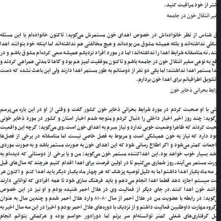
تر از خود مراقبت کنید.
ر انتقال خون در جامعه
شناس از نظر خانواده‌اش در خصوص اهدای خون مستمرش می‌گوید: تاکنون خانواده‌ام با این مسئله
لی نداشته‌اند و بلکه همیشه مشوق من بوده‌اند و هیچ مخالفتی هم نداشته‌اند اما اینکه خود بتوانند اهدا
د، نه متاسفانه شرایط اهدا را نداشته‌اند؛ اما در مورد افراد نزدیکم همیشه سعی کرده‌ام مشوق باشم و در
ع به نوعی سفیر انتقال خون در جامعه باشم و تاکنون موفقیت آمیز هم بود و گاها تا مدتی همراهی کردند و
ا مستمر اهدا نداشتند؛ اما یکی دو نفر از دوستانم به طور مستمر اهدا دارند ولی این باعث نشده که دست
تشویق اطرافیانم برای اهدا خون بردارم.
یط بحرانی ذخایر خون
ی با او صحبت کردم در مورد شرایط بحرانی ذخایر خون کشور گفت و وقتی از او در این باره می‌پرسم
گوید: چند روز اخیر اخبار داخلی را دنبال کردم و متوجه شدم اخبار استان و کشور در مورد ذخایر خونی
ت کردند که ظاهرا وضعیت خوبی ندارد و نیاز مبرم به اهدای خون است.
وی می‌گوید: گرچه این واقعیت
د دارد که نیاز به خون همیشگی است و مربوط به فصل خاصی نیست اما متاسفانه در برخی از فصل‌ها
جعات کمتر می‌شود و اگر اطلاع رسانی شود که این اهدای خون به صورت مستمر باشد و به صورت موردی
شد بسیار خوب خواهد‌ بود.
این اهداکننده مستمر خون می‌گوید: من و یا برخی از دوستانی که دیده‌ام به
ت مستمر می‌آیند، روز شماری می‌کنیم تا در اولین فرصت برای اهدا اقدام کنیم هرچند که سال‌های قبل
سه ماه یکبار اهدا داشتم اما به دلیل توصیه پزشک که هر چهار ماه یکبار دیگر باید اهدا کنم و اکنون هر
 سیستم اجازه دهد قطعا اهدا انجام می‌دهم و باید فرهنگ سازی شود تا همه افرادی که توانایی دارند
انند خون اهدا کنند.
در جای دیگر از فعالیت وی در هلال احمر شنیده بودم و او نیز در این خصوص
می‌گوید: در رابطه با عضویت من در هلال احمر از سال ۸۰-۸۱ وارد هلال احمر شدم و چندین سال به عنوان
روه مهارت داوطلبین فعالیت داشتم و از نزدیک با دوره‌های هلال احمر بودم و اخیرا در این سه سال اخیر به
ل گرفتاری‌های شغلی کمتر توانسته‌ام سر بزنم اما دورادور حواسم بوده و هرکمکی بتوانم انجام