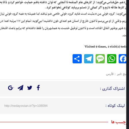
‌دهم.
حق‌شناس می‌گوید: از کارهای عام المنفعه تا آنجایی که توان داشته باشم حمایت خواهم کرد و ذاتا به
 کارها علاقه دارم و اگر کمکی از دستم بربیاید کوتاهی نخواهم کرد.
او‌ می‌گوید: گروه خونی من o مثبت است شاید گروه خونی خاصی هم نباشد اما همیشه به همه گروه خونی نیاز
یم.
وقتی از او می‌پرسم تاکنون خارج از استان هم اهدای خون داشتید؟ می‌گوید: تمام این ۱۱۷ مرتبه اهدا در
 شهر بوشهر اتفاق افتاده است و تاکنون توفیق خدمت به همشهریان را فقط داشته‌ام که برایم باعث افتخار
ت.
Visited 9 times, 1 visit(s) to
Telegram
Share
Message
WhatsApp
Facebook
بع خبر : فارس
اشتراک گذاری :
لینک کوتاه :
http://nedayostan.ir/?p=108094
چسب ها