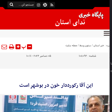
پ
وه :
خبر استان
/
ستون وسط
/
مجله سایت
شناسه :
108094
05 دسامبر 2024 - 10:11
این آقا رکورددار خون در بوشهر است