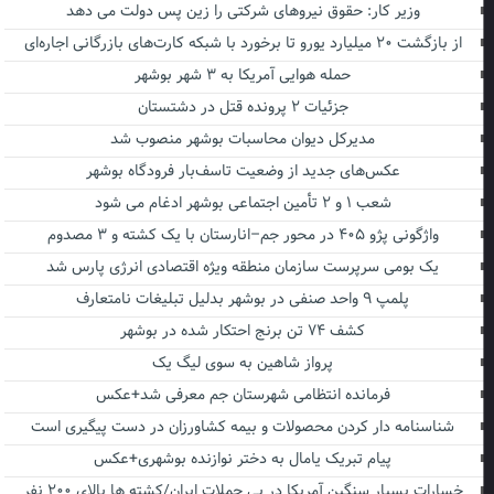
وزیر کار: حقوق نیروهای شرکتی را زین پس دولت می دهد
از بازگشت ۲۰ میلیارد یورو تا برخورد با شبکه کارت‌های بازرگانی اجاره‌ای
حمله هوایی آمریکا به ۳ شهر بوشهر
جزئیات ۲ پرونده قتل در دشتستان
مدیرکل دیوان محاسبات بوشهر منصوب شد
عکس‌های جدید از وضعیت تاسف‌بار فرودگاه بوشهر
شعب ۱ و ۲ تأمین اجتماعی بوشهر ادغام می شود
واژگونی پژو ۴۰۵ در محور جم–انارستان با یک کشته و ۳ مصدوم
یک بومی سرپرست سازمان منطقه ویژه اقتصادی انرژی پارس شد
پلمپ ۹ واحد صنفی در بوشهر بدلیل تبلیغات نامتعارف
کشف ۷۴ تن برنج احتکار شده در بوشهر
پرواز شاهین به سوی لیگ یک
فرمانده انتظامی شهرستان جم معرفی شد+عکس
شناسنامه دار کردن محصولات و بیمه کشاورزان در دست پیگیری است
پیام تبریک یامال به دختر نوازنده بوشهری+عکس
خسارات بسیار سنگین آمریکا در پی حملات ایران/کشته ها بالای ۲۰۰ نفر